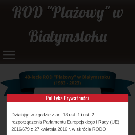
Skip
ROD "Plażowy" w
to
content
Białymstoku
Polityka Prywatności
Gry Hazardowe Sloty Bez
Działając w zgodzie z art. 13 ust. 1 i ust. 2
Rejestracji
rozporządzenia Parlamentu Europejskiego i Rady (UE)
2016/679 z 27 kwietnia 2016 r. w skrócie RODO