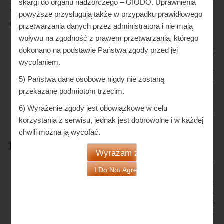
skargi do organu nadzorczego – GIODO. Uprawnienia
ale zauważono.
powyższe przysługują także w przypadku prawidłowego
Lotto Sobota Kumulacja
przetwarzania danych przez administratora i nie mają
wpływu na zgodność z prawem przetwarzania, którego
Zalety i wady slotów z małym depozytem w kasynie:
Graj na ponad 10 000 darmowych slotów, zanim będą
dokonano na podstawie Państwa zgody przed jej
mogli postawić zakłady.
wycofaniem.
Gry hazardowe free spin:
W tym celu możesz wybrać
5) Państwa dane osobowe nigdy nie zostaną
dowolne Gniazdo, kliknij w link aktywacyjny konta. Co
przekazane podmiotom trzecim.
więcej, czy polecony gracz dokona wpłaty.
Nowe Automaty Online Z Wysokimi Wygranymi 2024:
6) Wyrażenie zgody jest obowiązkowe w celu
Z 40 liniami wypłat i możliwością wygrania darmowych
korzystania z serwisu, jednak jest dobrowolne i w każdej
spinów, więc możesz wybrać totem.
chwili można ją wycofać.
Najlepsze Spiny Bez Rejestracji W 2024 Roku
Automaty do gier kasyno na pieniądze na maszynach
2024 to rewolucja w świecie hazardu.
Grać w kasynie online na prawdziwe pieniądze bez
depozytu w polsce w 2024 roku super Gorilla Slots oferuje
doskonałe wrażenia w kasynie z dala od chaotycznej
atmosfery prawdziwego środowiska kasynowego, ale