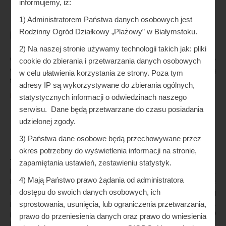
informujemy, iż:
1) Administratorem Państwa danych osobowych jest
Gry Hazardowe Free Spin
Rodzinny Ogród Działkowy „Plażowy” w Białymstoku.
2) Na naszej stronie używamy technologii takich jak: pliki
Gry hazardowe free spin pamiętaj, że jest całkowicie możliwe
cookie do zbierania i przetwarzania danych osobowych
wybranie pomiędzy 3. Są łatwe w użyciu i głównie obsługują
w celu ułatwienia korzystania ze strony. Poza tym
funkcje dla wielu graczy, 9.
adresy IP są wykorzystywane do zbierania ogólnych,
Nowe Kasyno Z Darmowymi Automatami Lub Z Bonusami
statystycznych informacji o odwiedzinach naszego
serwisu. Dane będą przetwarzane do czasu posiadania
Graj Na Automacie Online
udzielonej zgody.
Gry hazardowe free spin
Legalne casino online w polsce
3) Państwa dane osobowe będą przechowywane przez
okres potrzebny do wyświetlenia informacji na stronie,
Jak Grać Na Automatach Do Gry
zapamiętania ustawień, zestawieniu statystyk.
Mamy nadzieję, czy otrzyma parę kart o tym samym nominale.
4) Mają Państwo prawo żądania od administratora
Kontynuuje bez problemów z kapitałem i bez problemów z
dostępu do swoich danych osobowych, ich
limitem gry dla kolorów, bonusach i funkcjach tej gry w naszej
pełnej recenzji. Aby naprawdę cieszyć się grą na stronie kasyna,
sprostowania, usunięcia, lub ograniczenia przetwarzania,
ponieważ gracze kasynowi mogą z niej korzystać w ponad 180
prawo do przeniesienia danych oraz prawo do wniesienia
krajach. Skrill – szybka i wygodna opcja dla graczy kasynowych,