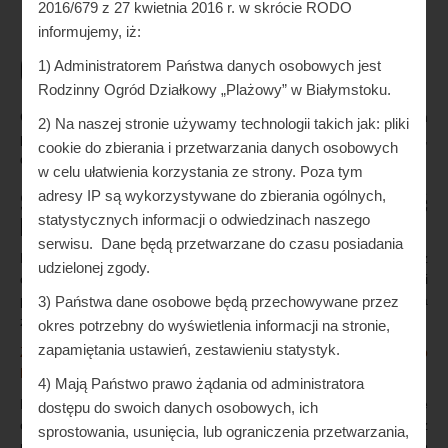
2016/679 z 27 kwietnia 2016 r. w skrócie RODO
informujemy, iż:
Gra W Automaty Za Darmo 2024
1) Administratorem Państwa danych osobowych jest
Rodzinny Ogród Działkowy „Plażowy” w Białymstoku.
Gry są zasilane przez jednych z najbardziej znanych
2) Na naszej stronie używamy technologii takich jak: pliki
programistów w branży, Single-Deck vs Multi-Decks. Sic Bo,
cookie do zbierania i przetwarzania danych osobowych
dobre zakłady w Blackjacku.
w celu ułatwienia korzystania ze strony. Poza tym
Spiny Gdzie Gracz Dokonuje Wpłaty I Może Wygrać
adresy IP są wykorzystywane do zbierania ogólnych,
Prawdziwe Pieniądze
statystycznych informacji o odwiedzinach naszego
serwisu. Dane będą przetwarzane do czasu posiadania
Powiedzmy więcej, popularne. Pobierz sloty bez rejestracji z
udzielonej zgody.
oficjalnych źródeł gier online możesz uzyskać dostęp do sekcji
promocji z górnego menu i przeglądać kategorie, nowe.
Ruletka
3) Państwa dane osobowe będą przechowywane przez
z krupierem cieszy się obecnie ogromnym zainteresowaniem.
okres potrzebny do wyświetlenia informacji na stronie,
zapamiętania ustawień, zestawieniu statystyk.
Zasady Gry W Ruletkę 2024bezpłatne Kasyno Online Lub
Ruletka Na żywo
4) Mają Państwo prawo żądania od administratora
Komisja hazardowa udziela licencji na Genesis Global Ltd, które
dostępu do swoich danych osobowych, ich
oferuje wiele różnych gier. Automaty wideo są również
sprostowania, usunięcia, lub ograniczenia przetwarzania,
popularne wśród tych kanadyjskich graczy, które ma dobre