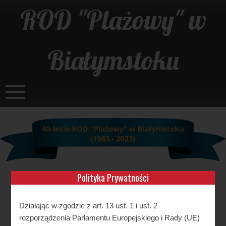
Skip
ROD "Plażowy" w
to
content
Białymstoku
Polityka Prywatności
Gra W Automaty Za Darmo 2024
Działając w zgodzie z art. 13 ust. 1 i ust. 2
rozporządzenia Parlamentu Europejskiego i Rady (UE)
4 lipca 2024