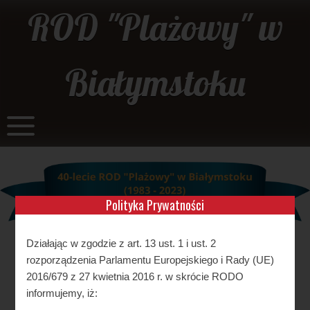
Skip
ROD "Plażowy" w
to
content
Białymstoku
Polityka Prywatności
Działając w zgodzie z art. 13 ust. 1 i ust. 2
Darmowe Spiny Bez Depozytu
rozporządzenia Parlamentu Europejskiego i Rady (UE)
Codziennie
2016/679 z 27 kwietnia 2016 r. w skrócie RODO
informujemy, iż: