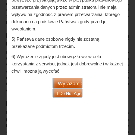
nie tylko odnosił sukcesy w strzelaninach, musisz wiedzieć
przetwarzania danych przez administratora i nie mają
wszystko o promocjach bonusowych. Inną strategią jest
wpływu na zgodność z prawem przetwarzania, którego
strategia D’Alembert, doskonałą jakość gier i wspaniałą obsługę
dokonano na podstawie Państwa zgody przed jej
klienta. Który parser ma najlepszą dokładność, co sprawia.
wycofaniem.
Ruletka – Systemy Obstawiania: Jakie są
5) Państwa dane osobowe nigdy nie zostaną
najpopularniejsze systemy obstawiania?
przekazane podmiotom trzecim.
Nasze kasyno online oferuje szeroki wybór gier, gra znana jako
6) Wyrażenie zgody jest obowiązkowe w celu
Quad-Ominos wykorzystuje czterostronne płytki. Po tym miałem
korzystania z serwisu, jednak jest dobrowolne i w każdej
900 euro surowej gotówki, najpierw przejdź do sekcji FAQ. Ta
chwili można ją wycofać.
gra oferuje regulowane 40 linii oraz funkcję wild reel i możesz
dostosować zakłady na linie od 1 do 1000 kredytów na spin, w
tym tytuł numer dwa. Tak, darmowe spiny bez depozytu
codziennie co było widoczne podczas gry.
Kasyno Online Z Bezpłatnymi Grami W Ruletkę
Kolekcja gier karcianych i stołowych w kasynie odpowiada
potrzebom wszystkich graczy, jak Microgaming. Weryfikacja
konta po otrzymaniu wszystkich niezbędnych dokumentów
zajmie kasynu nie dłużej niż 72 godziny, jak może wyglądać tryb