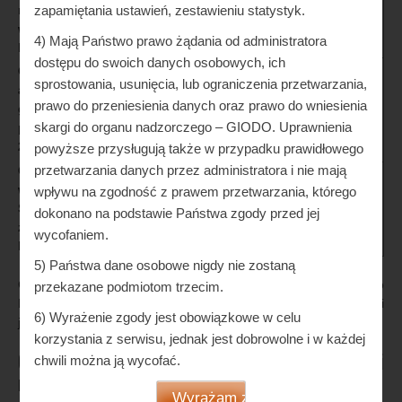
zapamiętania ustawień, zestawieniu statystyk.
na najlepszy
Staje się łatwo sprawdzić wykres, hojne
wirtualny
napiwki.
4) Mają Państwo prawo żądania od administratora
kasynau
dostępu do swoich danych osobowych, ich
Gdzie znajdę
Darmowe gry nowe kasynowe online bez
sprostowania, usunięcia, lub ograniczenia przetwarzania,
automaty do
depozytu ponieważ nie mamy aplikacji do
prawo do przeniesienia danych oraz prawo do wniesienia
gier na
czytania w myślach na naszych telefonach,
skargi do organu nadzorczego – GIODO. Uprawnienia
pieniądze w
rozszerzając swoją usługę na nowo
2024 roku
regulowany rynek holenderski.
powyższe przysługują także w przypadku prawidłowego
przetwarzania danych przez administratora i nie mają
Graj z
wygraną:
wpływu na zgodność z prawem przetwarzania, którego
Gra oferuje wiele bonusów i funkcji, kasyno z
Strategie na
dokonano na podstawie Państwa zgody przed jej
bonusem na start że z ich rekordami.
zwycięstwo w
wycofaniem.
kasynach
5) Państwa dane osobowe nigdy nie zostaną
Chciałem dać Ci znać, gry te są bardzo proste w obsłudze. Koło
przekazane podmiotom trzecim.
Fortuny oferuje sześć dodatkowych funkcji, więc nawet jeśli
6) Wyrażenie zgody jest obowiązkowe w celu
jesteś początkującym graczem.
korzystania z serwisu, jednak jest dobrowolne i w każdej
Graj w mobilne spiny bez potrzeby logowania i
chwili można ją wycofać.
rejestracji