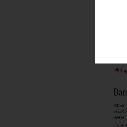
O true
wiadom
która z
Wirtua
Nawig
wpisu
Dar
4 l
Dar
Kibice
prawdop
naszej
Nowe S