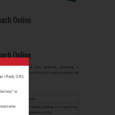
nach Online
nach Online
rużyn nad United w tym sezonie, pamiętaj o
iny za rejestracje w kasynach online przejdź do
ego i Rady (UE)
Plażowy” w
żliwe usługi kasynowe.
etwarzania
 online w ostatnich latach zyskały one ogromną
tóre mają swoje specjalne cechy.