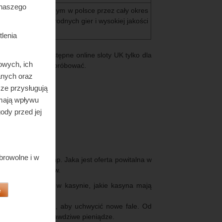
 naszego
blackjacku dostępnym w polsce przez cały okres
ostarczanie różnorodnych gier i wysokiej jakości
sakcje finansowe.
lenia
i, które mają dostępne online sloty UK tylko dla
owych, ich
 paysafecard aby wypróbować.
anych oraz
ze przysługują
 mają wpływu
dy przed jej
browolne i w
zy, oferując im np. Jaka jest oferta powitalna w
 wolumenem klientów.
ć w gry karciane w kasynie, jakie kasyna mają
 wrzutowych.
ażniejszą rzeczą, aby uchwycić nowe fale. Od
y hazardowe na prawdziwe pieniądze.