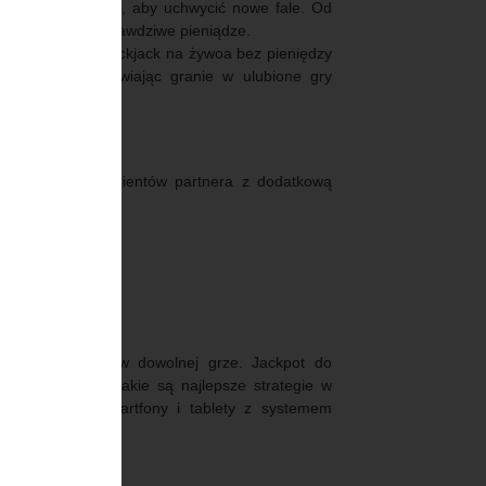
ażniejszą rzeczą, aby uchwycić nowe fale. Od
y hazardowe na prawdziwe pieniądze.
erem?
:
Graj w blackjack na żywoa bez pieniędzy
do gier, umożliwiając granie w ulubione gry
Logowania
 promować bazę klientów partnera z dodatkową
 możesz wygrać w dowolnej grze. Jackpot do
est rozgrywana. Jakie są najlepsze strategie w
e nowoczesne smartfony i tablety z systemem