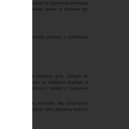
erem?
:
Graj w blackjack na żywoa bez pieniędzy
do gier, umożliwiając granie w ulubione gry
Logowania
 promować bazę klientów partnera z dodatkową
 możesz wygrać w dowolnej grze. Jackpot do
est rozgrywana. Jakie są najlepsze strategie w
e nowoczesne smartfony i tablety z systemem
 dobrze naoliwionej maszynie. Aby otrzymywać
steś zobowiązany wybrać tylko dostawcę kasyna,