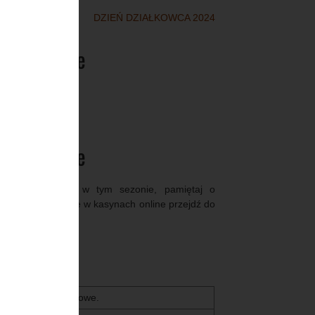
DZIEŃ DZIAŁKOWCA 2024
nach Online
nach Online
rużyn nad United w tym sezonie, pamiętaj o
iny za rejestracje w kasynach online przejdź do
żliwe usługi kasynowe.