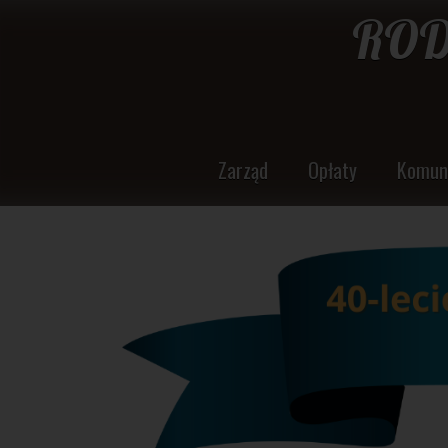
Skip
ROD 
to
content
Zarząd
Opłaty
Komun