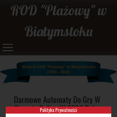
Skip
ROD "Plażowy" w
to
content
Białymstoku
Darmowe Automaty Do Gry W
Kasynie Online W 2024 Roku
Polityka Prywatności