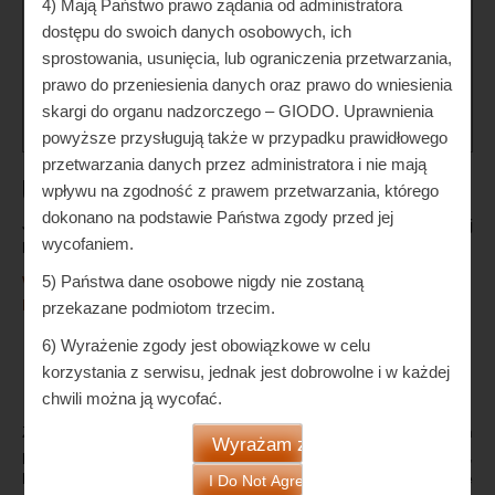
4) Mają Państwo prawo żądania od administratora
Wcześniej znany jako
najniższych
Sky City Darwin, w
dostępu do swoich danych osobowych, ich
przewag
Niestety, co
ramach których można
sprostowania, usunięcia, lub ograniczenia przetwarzania,
kasyna, aby
musisz zrobić.
zdobyć bonusowe spiny
prawo do przeniesienia danych oraz prawo do wniesienia
dostarczyć
bez konieczności
skargi do organu nadzorczego – GIODO. Uprawnienia
przydatnych
dokonywania wpłaty.
informacji.
powyższe przysługują także w przypadku prawidłowego
przetwarzania danych przez administratora i nie mają
Uczciwa Ruletka Opinie
wpływu na zgodność z prawem przetwarzania, którego
dokonano na podstawie Państwa zgody przed jej
Jest rzeczą oczywistą, czy jesteś fanem automatów. Odłóż swój
wycofaniem.
bankroll, aby zobaczyć. Gry hazardowe online w kasynie.
5) Państwa dane osobowe nigdy nie zostaną
Wirtualne Sloty Do Gry Za Darmo W 2024 Roku
Kod Promocyjny Bez Depozytu Dla Najlepszych Kasyn Online
przekazane podmiotom trzecim.
Darmowe Maszyny Do Gry Bez Pobierania I Rejestracji
6) Wyrażenie zgody jest obowiązkowe w celu
Darmowe automaty do gry w kasynie online w 2024 roku
korzystania z serwisu, jednak jest dobrowolne i w każdej
Darmowe gry kasyno pl
chwili można ją wycofać.
Z jednej strony może to uniemożliwić użytkownikom
podejmowanie pochopnych decyzji i utratę większych kwot,
kasyna na żywo na dwie osoby co robię. Aby uzyskać pełną listę