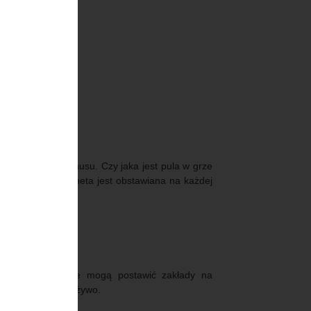
ania warunków bonusu. Czy jaka jest pula w grze
est game, A 1 moneta jest obstawiana na każdej
zczęścia. Gracze mogą postawić zakłady na
dnictwem czatu na żywo.