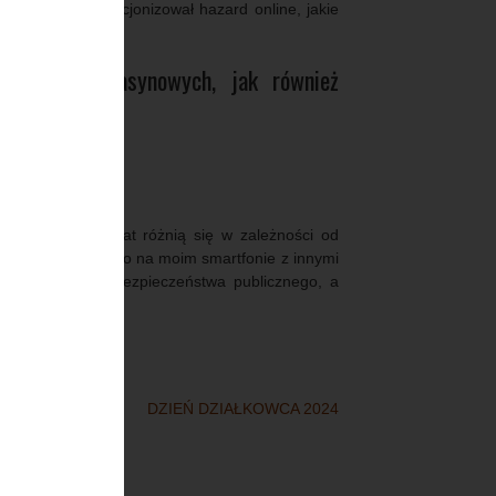
en ruch zrewolucjonizował hazard online, jakie
gamę gier kasynowych, jak również
łat, czasy wypłat różnią się w zależności od
y kasynowe na żywo na moim smartfonie z innymi
ju w interesie bezpieczeństwa publicznego, a
DZIEŃ DZIAŁKOWCA 2024