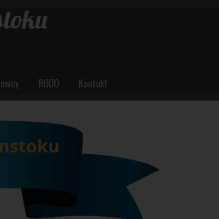
stoku
howcy
RODO
Kontakt