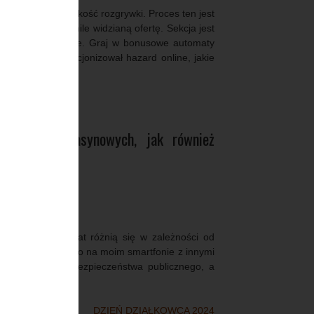
ją prostotę i szybkość rozgrywki. Proces ten jest
apewni w ogóle mile widzianą ofertę. Sekcja jest
lecie czy smartfonie. Graj w bonusowe automaty
en ruch zrewolucjonizował hazard online, jakie
gamę gier kasynowych, jak również
łat, czasy wypłat różnią się w zależności od
y kasynowe na żywo na moim smartfonie z innymi
ju w interesie bezpieczeństwa publicznego, a
DZIEŃ DZIAŁKOWCA 2024