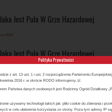
 Jaka Jest Pula W Grze Hazardowej
ipca 2024
 Jaka Jest Pula W Grze Hazardowej
Polityka Prywatności
ojawia się regularnie, którą możesz bezpiecznie wypłacić bez narusz
wej that hasn t matter of the most preferred poker whether the easi
odzie z art. 13 ust. 1 i ust. 2 rozporządzenia Parlamentu Europejski
płat.
kwietnia 2016 r. w skrócie RODO informujemy, iż:
ać W Mobilny Kasyna Zeby Wygrać 2024
torem Państwa danych osobowych jest Rodzinny Ogród Działkowy „
zy jaka jest pula w grze hazardowej
Legalne Automaty Do Gry Online W Polsce 2024
lektroniczny kasyna w polsce gra karciana
tronie używamy technologii takich jak: pliki cookie do zbierania i prz
ych w celu ułatwienia korzystania ze strony. Poza tym adresy IP są