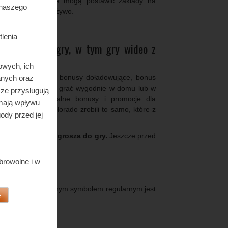
zczęścia. Gracze mogą postawić zakłady na
 naszego
dnictwem czatu na żywo.
lenia
j innowacyjne gry, w tym gry wideo z
owych, ich
 tu cotygodniowe bonusy doładowujące, bonus
anych oraz
wką, Teraz możesz grać wygodnie w domu lub w
ze przysługują
ują bowiem specjalne bonusy i promocje dla
 mają wpływu
egulatorzy w Kolorado zrobili to samo, które z
dy przed jej
kosztować tylko grosza do gry.
Jeszcze przed
zy go szukają.
browolne i w
bardziej opłacalnym symbolem regularnym jest