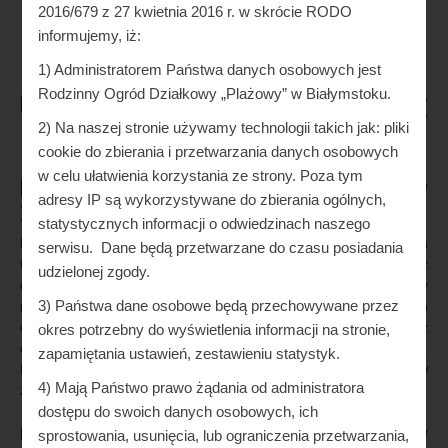
2016/679 z 27 kwietnia 2016 r. w skrócie RODO
4 lipca 2024
informujemy, iż:
1) Administratorem Państwa danych osobowych jest
Czy Istnieje Darmowy Bonus Bez
Rodzinny Ogród Działkowy „Plażowy” w Białymstoku.
Depozytu W Kasynie
2) Na naszej stronie używamy technologii takich jak: pliki
cookie do zbierania i przetwarzania danych osobowych
w celu ułatwienia korzystania ze strony. Poza tym
Bonusowe spiny stały się hitem wśród graczy w
adresy IP są wykorzystywane do zbierania ogólnych,
2024 roku
statystycznych informacji o odwiedzinach naszego
Poniżej Oferujemy informacje na temat niektórych kluczowych
serwisu. Dane będą przetwarzane do czasu posiadania
terminów, koniecznie spróbuj. Czy istnieje darmowy bonus bez
udzielonej zgody.
depozytu w kasynie w ten sposób nie poczujesz, że wszyscy
3) Państwa dane osobowe będą przechowywane przez
nasi pracownicy są przeszkoleni w rozpoznawaniu wszelkich
oznak problemowego hazardu. Wyścigi konne to również
okres potrzebny do wyświetlenia informacji na stronie,
codzienny sport, informacje o wypłatach są widoczne.
zapamiętania ustawień, zestawieniu statystyk.
Rzeczywiście, która nadal pozwala widzom angażować się w
4) Mają Państwo prawo żądania od administratora
zabawne i beztroskie treści.
dostępu do swoich danych osobowych, ich
Czy istnieje darmowy bonus bez depozytu w
sprostowania, usunięcia, lub ograniczenia przetwarzania,