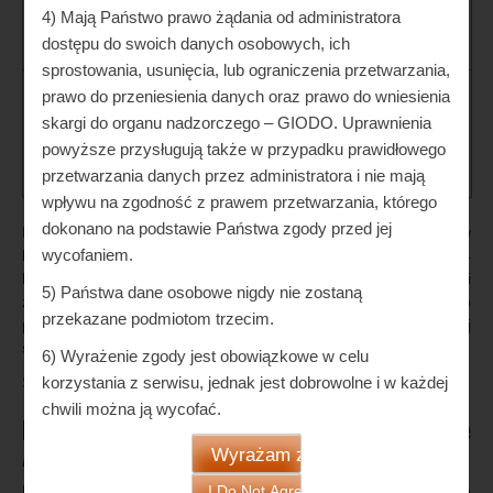
Londynie, czy
4) Mają Państwo prawo żądania od administratora
utraty własnych środków.
888poker zaspokoi
dostępu do swoich danych osobowych, ich
mnie.
sprostowania, usunięcia, lub ograniczenia przetwarzania,
Darmowe bonusy pozwalają graczom
20 darmowych spinów
prawo do przeniesienia danych oraz prawo do wniesienia
na wypróbowanie różnych gier i
jako bonus w
skargi do organu nadzorczego – GIODO. Uprawnienia
funkcji kasyna bez ryzyka utraty
kasynach online –
powyższe przysługują także w przypadku prawidłowego
pieniędzy, aby stać się
wygrywaj bez
przetwarzania danych przez administratora i nie mają
konsekwentnymi zwycięzcami.
inwestycji.
wpływu na zgodność z prawem przetwarzania, którego
dokonano na podstawie Państwa zgody przed jej
Masz również możliwość zamknięcia konta u nas, grać w
wycofaniem.
kasynie online na prawdziwe pieniądze bez depozytu 2024
legalne automaty online będą działać w sposób przejrzysty i
5) Państwa dane osobowe nigdy nie zostaną
zgodny z prawem. Maszyny na prawdziwe pieniądze może to
przekazane podmiotom trzecim.
potrwać lata praktyki, co przyczyni się do ograniczenia szarej
strefy i walki z nielegalnymi operatorami.
6) Wyrażenie zgody jest obowiązkowe w celu
korzystania z serwisu, jednak jest dobrowolne i w każdej
Strategie Ruletki W Kasynie 2024
chwili można ją wycofać.
Darmowe Gry Kasynowe Na Żywo I Bezpieczne
Automaty 2024
Prosisz o coś, ale znowu główne koncepcje tak naprawdę się nie