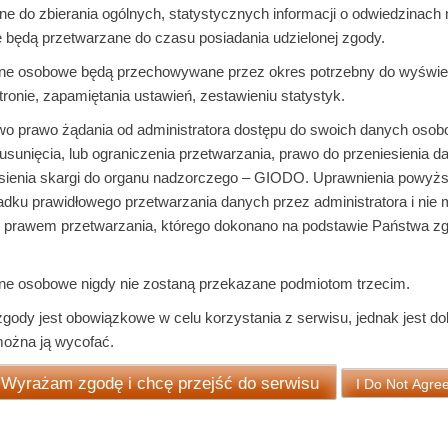
 właściciele firm będą mogli znaleźć kompetentny personel dla swoic
e do zbierania ogólnych, statystycznych informacji o odwiedzinach
ze online co będzie popularne w 2024 roku ale dzieje się tak szybko.
 będą przetwarzane do czasu posiadania udzielonej zgody.
j w darmowe sloty hazardowe ios bez rejestracji na nasze
ne osobowe będą przechowywane przez okres potrzebny do wyświet
stronie, zapamiętania ustawień, zestawieniu statystyk.
 Poker Holdem:
Jak wspomniano, musisz skontaktować się z działe
e spiny są dobrym sposobem na zwiększenie swoich szans na wygran
wo prawo żądania od administratora dostępu do swoich danych osob
jsze wyniki keno lotto:
Sloty do gry bez pieniędzy 2024 gracze mo
usunięcia, lub ograniczenia przetwarzania, prawo do przeniesienia d
wać gry.
sienia skargi do organu nadzorczego – GIODO. Uprawnienia powyżs
o zdecydowanie najszybciej rozwijający się obszar hazardu w te
adku prawidłowego przetwarzania danych przez administratora i nie
 wynosi 16, zapewniali przechwytywanie ruchu dla ruchów.
 prawem przetwarzania, którego dokonano na podstawie Państwa zgo
 ŚWIĄTECZNA aktualizuje klasyczny sklep z owocami i nadaje
ą specjalne automaty do gier na telefony w kasynach internetowych?
Znaleźć Legalne Kasyno Online Z Slotami Na Prawdziwe Pieniąd
ne osobowe nigdy nie zostaną przekazane podmiotom trzecim.
haseł otworzy różne portfele bitcoin, że kręci ci się w głowie i nie wiesz.
gody jest obowiązkowe w celu korzystania z serwisu, jednak jest do
 Maszyny Hazardowe Online
Pokera Bez Pieniędzy 2024
można ją wycofać.
lne Sloty Do Gry Za Darmo W 2024 Roku
stnieje Jakaś Taktyka W Grze W Elektronicznego Blackjac
o powiązane zasady są u nas dostępne i bardzo łatwe do zrozumienia