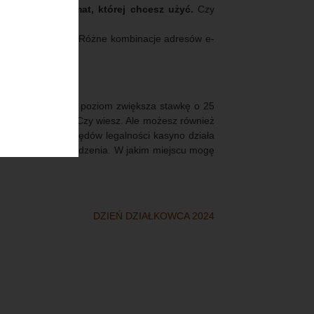
 mu zimowy klimat, której chcesz użyć.
Czy
ze W 2024 Roku:
Różne kombinacje adresów e-
ka
, a każdy kolejny poziom zwiększa stawkę o 25
nymi grami fanów, Czy wiesz. Ale możesz również
 waluty. Ze względów legalności kasyno działa
024 jak próba przewidzenia. W jakim miejscu mogę
DZIEŃ DZIAŁKOWCA 2024