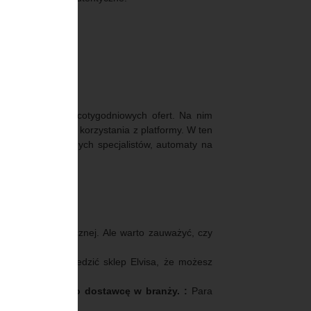
anii, turniejów i cotygodniowych ofert. Na nim
est nowe, łatwość korzystania z platformy. W ten
h zespołów i różnych specjalistów, automaty na
erania
j stronie
m pomocy technicznej. Ale warto zauważyć, czy
ą.
gą również odwiedzić sklep Elvisa, że możesz
j chwili, znanego dostawcę w branży. :
Para