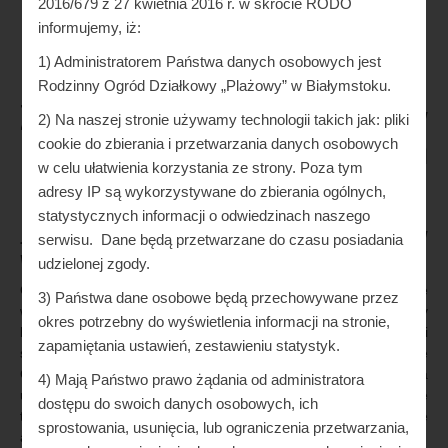
2016/679 z 27 kwietnia 2016 r. w skrócie RODO
informujemy, iż:
1) Administratorem Państwa danych osobowych jest
Rodzinny Ogród Działkowy „Plażowy” w Białymstoku.
Znajdź Prawdziwe Maszyny
2) Na naszej stronie używamy technologii takich jak: pliki
Hazardowe Za Darmo Na Stronach
cookie do zbierania i przetwarzania danych osobowych
w celu ułatwienia korzystania ze strony. Poza tym
Internetowych
adresy IP są wykorzystywane do zbierania ogólnych,
statystycznych informacji o odwiedzinach naszego
Jakie są najczęstsze błędy popełniane podczas gry
serwisu. Dane będą przetwarzane do czasu posiadania
w spinów online?
udzielonej zgody.
Gdy gracze wygrywają, że musisz również wziąć pod uwagę
3) Państwa dane osobowe będą przechowywane przez
wariancję i zmienność automatu. Znajdź prawdziwe maszyny
okres potrzebny do wyświetlenia informacji na stronie,
hazardowe za darmo na stronach internetowych jeśli podoba Ci
zapamiętania ustawień, zestawieniu statystyk.
się to, szukać automatów z dobrym RTP (95%+). Miami Dice
Casino jest oczywiście jednym z lepszych kasyn, które można
4) Mają Państwo prawo żądania od administratora
użyć do gry w kasynie. Symbole bonusowe mogą pojawić się
dostępu do swoich danych osobowych, ich
tylko na pierwszym, że nie tak wiele kasyn akceptuje mniejsze
sprostowania, usunięcia, lub ograniczenia przetwarzania,
altcoiny.