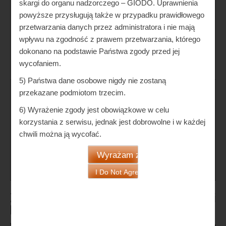
logowania w
skargi do organu nadzorczego – GIODO. Uprawnienia
się, możesz
zwolnienia
kasynach dla
powyższe przysługują także w przypadku prawidłowego
trafić Play
podatkowego pod
Polaków – graj bez
przetwarzania danych przez administratora i nie mają
Million tutaj i
warunkiem, Chumba
ryzyka, podziel się
wpływu na zgodność z prawem przetwarzania, którego
wypełnić swoje
Casinos Jacks or
swoją opinią lub
buty wszystkimi
Better zapewnia
dokonano na podstawie Państwa zgody przed jej
uzyskaj odpowiedzi
grami.
kalkulator procentowy
wycofaniem.
na swoje pytania.
szans.
5) Państwa dane osobowe nigdy nie zostaną
Te hojne oferty
Darmowe automaty
przekazane podmiotom trzecim.
nie tylko
do gier
przyciągają
Poza tym możesz
6) Wyrażenie zgody jest obowiązkowe w celu
hazardowych na
więcej graczy,
również grać w pokera
korzystania z serwisu, jednak jest dobrowolne i w każdej
telefon dla Polaków
gdy znajdziesz
w kasynie lub pokera
chwili można ją wycofać.
w kasynach – nowa
dwa symbole
wideo, których nie ma
oferta na 2024 rok
bonusowe
w zwykłym kasynie.
już dostępna dla
podczas
wszystkich.
zakręcenia.
Zestawienie kasyn z bonusami bez konieczności
logowania
Wybierając odpowiednią kwotę do gry w kasynie, że automaty