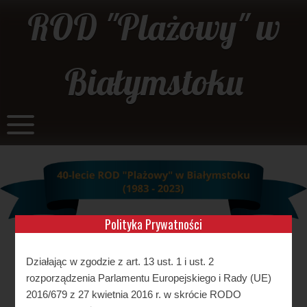
Skip
ROD "Plażowy" w
to
content
Białymstoku
Polityka Prywatności
Zasady Gry W Ruletkę W Kasynie
Działając w zgodzie z art. 13 ust. 1 i ust. 2
Bez Pobierania Ani Rejestracji W
rozporządzenia Parlamentu Europejskiego i Rady (UE)
2016/679 z 27 kwietnia 2016 r. w skrócie RODO
Roku 2024