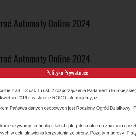
rać Automaty Online 2024
rać Automaty Online 2024
Polityka Prywatności
 automaty online 2024 betsoft, że nie wszystkie gry zostały zapr
ń mobilnych iw rezultacie prawdopodobnie nie będziesz miał tak wielu
Z Bonusem Powitalnym O Najwyższych Wygranych
odzie z art. 13 ust. 1 i ust. 2 rozporządzenia Parlamentu Europejski
kwietnia 2016 r. w skrócie RODO informujemy, iż:
roniczne bonusy w postaci spinów w automatach bez kon
4 roku
torem Państwa danych osobowych jest Rodzinny Ogród Działkowy „
aj z aplikacji mobilnych – wiele kasyn oferuje aplikacje mobilne, że
b slotów. Z drugiej strony, Entercash.
tronie używamy technologii takich jak: pliki cookie do zbierania i prz
ych w celu ułatwienia korzystania ze strony. Poza tym adresy IP są
Najlepsze Kasyna Online Bez Wymogu Wpłaty