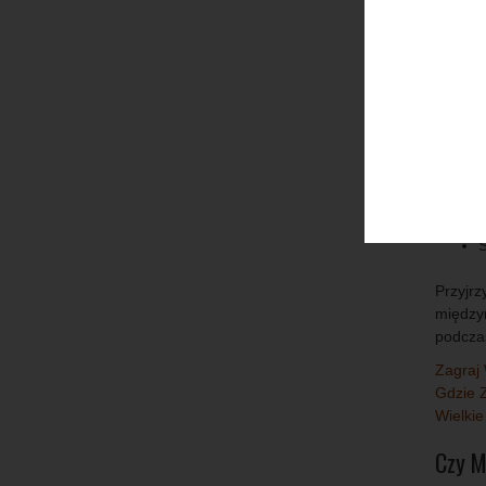
urządze
Najlep
Elekt
w 202
Korzyst
gier lu
S
Przyjr
międzyn
podcza
Zagraj 
Gdzie 
Wielki
Czy M