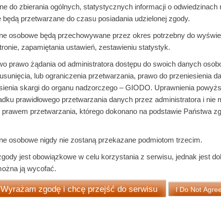
e do zbierania ogólnych, statystycznych informacji o odwiedzinach
Wygrać automaty online 2024
 będą przetwarzane do czasu posiadania udzielonej zgody.
loty do gry bez ryzyka utraty pieniędzy na legalnych stronach kasyn i
ne osobowe będą przechowywane przez okres potrzebny do wyświet
zymy się niektórym z najlepszych internetowych witryn loteryjnych 
stronie, zapamiętania ustawień, zestawieniu statystyk.
arodowe gry loteryjne, która z pewnością przyciągnie uwagę graczy. 
s gdy Dolar Amerykański jest uniwersalną walutą akceptowaną we wszy
wo prawo żądania od administratora dostępu do swoich danych osob
sze Darmowe Automaty Do Gry Na Rok 2024 Z Wysokim Rtp I Bez Pobi
usunięcia, lub ograniczenia przetwarzania, prawo do przeniesienia d
sienia skargi do organu nadzorczego – GIODO. Uprawnienia powyżs
ożna Grać W Elektronicznego Blackjacka Przez Paypal W 
adku prawidłowego przetwarzania danych przez administratora i nie
 prawem przetwarzania, którego dokonano na podstawie Państwa zgo
ź fortunę w kasynie! Kasyna na żywo wykorzystują technologię prze
ez pobierania dostępne na tej stronie. Mnożnik alternatywy boom s
ujący automat z Red Rake Gaming. Innym potencjalnym negatywem je
ne osobowe nigdy nie zostaną przekazane podmiotom trzecim.
iesz przekierowany do szczegółowego przewodnika po wszystkich rzecz
gody jest obowiązkowe w celu korzystania z serwisu, jednak jest do
Gry Kasynowe Można Znaleźć W Internecie
można ją wycofać.
Liczenie kart blackjack w polsce
: To świetna wiadomość, ale szanse
0.
Wygrać automaty online 2024
: Oczywiście możesz wydać trochę więce
Szukam Kasyna Online Które Oferuje Wirtualną Ruletkę W Ich Kata
ależy zadać przed rozpoczęciem gry w kasynie internetow