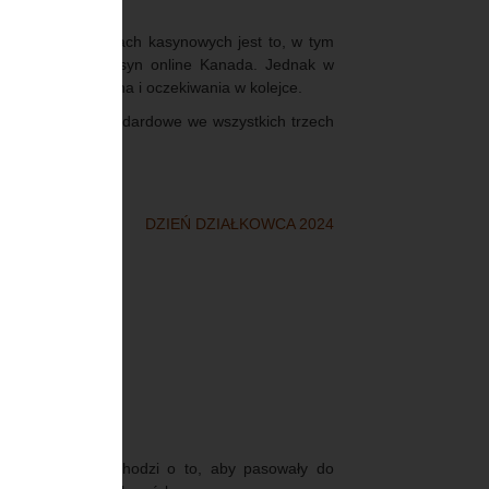
tą gier na automatach kasynowych jest to, w tym
a renomowanych kasyn online Kanada. Jednak w
dotarcia do kasyna i oczekiwania w kolejce.
ocje są dość standardowe we wszystkich trzech
DZIEŃ DZIAŁKOWCA 2024
ojektowane tak. Chodzi o to, aby pasowały do