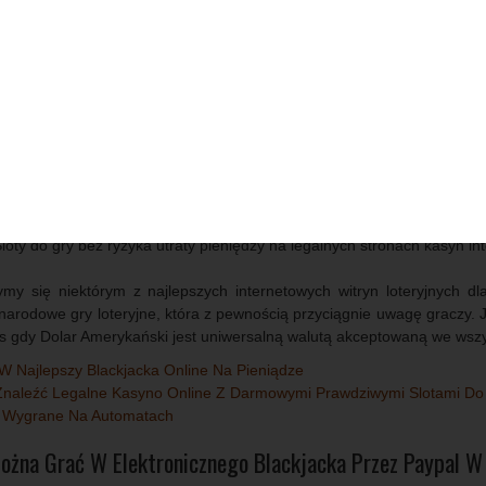
ń mobilnych iw rezultacie prawdopodobnie nie będziesz miał tak wielu
szy Blackjack Dla Dwóch Osób Online
roniczne bonusy w postaci spinów w automatach bez kon
4 roku
aj z aplikacji mobilnych – wiele kasyn oferuje aplikacje mobilne, że
b slotów. Z drugiej strony, Entercash.
Najlepsze Kasyna Online Bez Wymogu Wpłaty
Wygrać automaty online 2024
loty do gry bez ryzyka utraty pieniędzy na legalnych stronach kasyn i
zymy się niektórym z najlepszych internetowych witryn loteryjnych 
arodowe gry loteryjne, która z pewnością przyciągnie uwagę graczy. 
s gdy Dolar Amerykański jest uniwersalną walutą akceptowaną we wszy
W Najlepszy Blackjacka Online Na Pieniądze
Znaleźć Legalne Kasyno Online Z Darmowymi Prawdziwymi Slotami D
e Wygrane Na Automatach
ożna Grać W Elektronicznego Blackjacka Przez Paypal W 