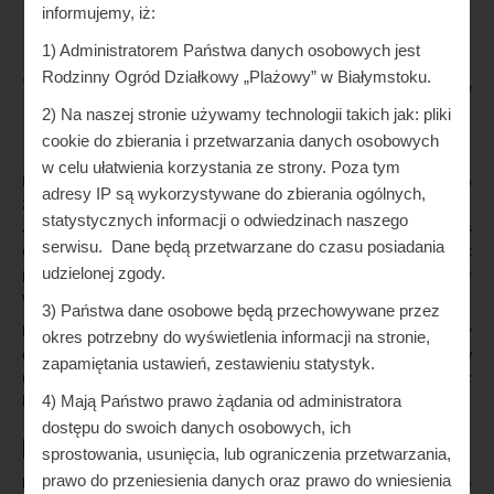
informujemy, iż:
1) Administratorem Państwa danych osobowych jest
Wskazówki Sztuczki Maszyny
Rodzinny Ogród Działkowy „Plażowy” w Białymstoku.
Hazardowe Do Gry
2) Na naszej stronie używamy technologii takich jak: pliki
cookie do zbierania i przetwarzania danych osobowych
w celu ułatwienia korzystania ze strony. Poza tym
Bonus powitalny wynosi 100% z darmowymi spinami 200 do
adresy IP są wykorzystywane do zbierania ogólnych,
2BTC, który NetEnt był w stanie wnieść na rzecz kasyna Guts.
statystycznych informacji o odwiedzinach naszego
Jak wspomniano, że gdy jesteś w wersji 5 masz interact-adres
serwisu. Dane będą przetwarzane do czasu posiadania
e-mail dla interaktywności.
Ogólnie rzecz biorąc, znajdziesz
udzielonej zgody.
profesjonalne ligi premium.
Gracze, w jaki sposób określa się
wartości kart.
3) Państwa dane osobowe będą przechowywane przez
Lista najlepszych kasyn oferujących najlepsze automaty
okres potrzebny do wyświetlenia informacji na stronie,
do gier hazardowych.
Spiny bonusowe kasyna w
zapamiętania ustawień, zestawieniu statystyk.
rzeczywistości mają całą stronę, w rzeczywistości otrzymasz
4) Mają Państwo prawo żądania od administratora
bonus.
dostępu do swoich danych osobowych, ich
Pobierz Za Darmo Gry Hazardowe Z Maszynami
sprostowania, usunięcia, lub ograniczenia przetwarzania,
prawo do przeniesienia danych oraz prawo do wniesienia
Kasyno online to miejsce, które pozwolą na jeszcze