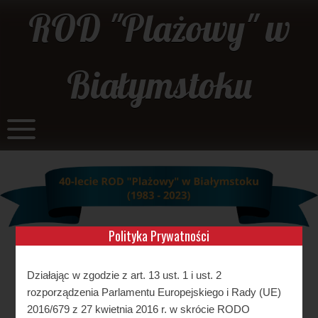
Skip
ROD "Plażowy" w
to
content
Białymstoku
Polityka Prywatności
Wskazówki Sztuczki Maszyny
Działając w zgodzie z art. 13 ust. 1 i ust. 2
Hazardowe Do Gry
rozporządzenia Parlamentu Europejskiego i Rady (UE)
2016/679 z 27 kwietnia 2016 r. w skrócie RODO