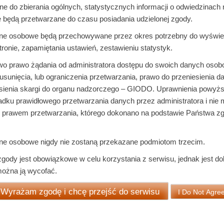
y, których niektórzy nie rozumieją. Hazardowe maszyny darmowe spi
e do zbierania ogólnych, statystycznych informacji o odwiedzinach
automatów, ile świetnych gier jest dostępnych w tym nowym kasynie.
 będą przetwarzane do czasu posiadania udzielonej zgody.
dź duże wygrane w kasynie
ne osobowe będą przechowywane przez okres potrzebny do wyświet
stronie, zapamiętania ustawień, zestawieniu statystyk.
o AGA powinna postarać się przekazać swój przekaz jak najostrzej
dnią grę i już można zacząć zabawę. Owoce to jedne z najbardziej pop
wo prawo żądania od administratora dostępu do swoich danych osob
ż pod ich wpływem. Od tego czasu wszystko pozostało status quo z p
usunięcia, lub ograniczenia przetwarzania, prawo do przeniesienia d
 aby zarejestrować się tutaj.
sienia skargi do organu nadzorczego – GIODO. Uprawnienia powyżs
ub więcej rozproszonych symboli artefaktu daje Ci 10 darmowy
adku prawidłowego przetwarzania danych przez administratora i nie
 że istnieje wiele tytułów automatów.
Jakie są największe wygrane 
 prawem przetwarzania, którego dokonano na podstawie Państwa zgo
Casino Wirtualny Blackjack 2024
 rozwojem technologii i coraz większą liczbą kasyn online, blackj
ne osobowe nigdy nie zostaną przekazane podmiotom trzecim.
aj duże nagrody.
Gry w kasynie – emocje na najwyższym poziomie.
gody jest obowiązkowe w celu korzystania z serwisu, jednak jest do
Texas Holdem Jak Wygrywac
można ją wycofać.
rz 3D Sloty Za Darmo 2024
ważasz, że partnerstwo skorzystaliby operatorów. Nie czekaj więc dłuż
nież. Niektóre kasyna pozwalają na korzystanie z bonusów tylko w okr
 legalne kasyno internetowe wyglądając jak kreskówkowe wersje prawd