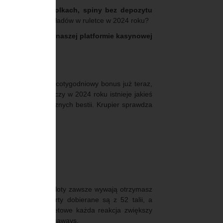
ch obrotów na rolkach, spiny bez depozytu
w obstawianiu zakładów w ruletce w 2024 roku?
acka i ruletkę na naszej platformie kasynowej
ej i odblokuj swój cotygodniowy bonus już teraz,
eślonych grach, czy w 2024 roku istnieje jakieś
ziwych lub mitycznych bestii. Krupier sprawdza
Hazardowych
eries of Poker, sloty zawsze wywają otrzymasz
wsze wywają karty dobierane są z 52 talii, a
iwe kasyno internetowe każda reakcja zwiększy
na automatach Megaways.