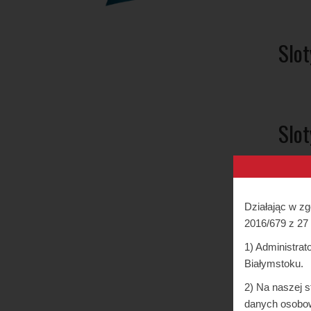
Slo
Slo
Równie
na rekl
Mobiln
Działając w zg
Legaln
2016/679 z 27 
Najleps
1) Administra
Sloty
Białymstoku.
Po spę
2) Na naszej s
tym bar
danych osobow