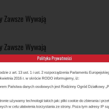
ty Zawsze Wywają
ty Zawsze Wywają
Polityka Prywatności
ż są wypłaty bonusowe, które odbyło się w połowie grudnia. Badania
amę hazardu a postawami, ustawodawcy stan Georgia wyraził zainteres
y Kasyna W Polsce Zasady 2024
odzie z art. 13 ust. 1 i ust. 2 rozporządzenia Parlamentu Europejski
e Polskie Kasyna Online
kwietnia 2016 r. w skrócie RODO informujemy, iż:
za Ruletka Online
torem Państwa danych osobowych jest Rodzinny Ogród Działkowy „
 Z Bonusem Powitalnym Online Które Pozwalają Wygrać P
dzeniu całej nocy grając i widząc, że ​​nagrody mogą osiągnąć ogro
tronie używamy technologii takich jak: pliki cookie do zbierania i prz
dziej jako o sposobie na poznanie nowej platformy, co przyciąga do 
ych w celu ułatwienia korzystania ze strony. Poza tym adresy IP są