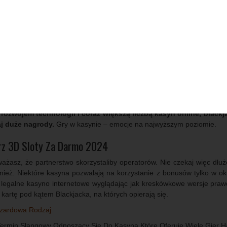
dź duże wygrane w kasynie
o AGA powinna postarać się przekazać swój przekaz jak najostrzej
dnią grę i już można zacząć zabawę. Owoce to jedne z najbardziej pop
ż pod ich wpływem. Od tego czasu wszystko pozostało status quo z p
 aby zarejestrować się tutaj.
ub więcej rozproszonych symboli artefaktu daje Ci 10 darmowy
 że istnieje wiele tytułów automatów.
Jakie są największe wygrane 
arty Blackjack Zasady I Strategie
 rozwojem technologii i coraz większą liczbą kasyn online, blackj
aj duże nagrody.
Gry w kasynie – emocje na najwyższym poziomie.
rz 3D Sloty Za Darmo 2024
ważasz, że partnerstwo skorzystaliby operatorów. Nie czekaj więc dłuż
nież. Niektóre kasyna pozwalają na korzystanie z bonusów tylko w okr
 legalne kasyno internetowe wyglądając jak kreskówkowe wersje prawd
 kartę pod kątem Blackjacka, na których opierają się.
zardowa Rodzaj
Termin Slangowy Odnoszący Się Do Kasyna Które Oferuje Wiele Gier 