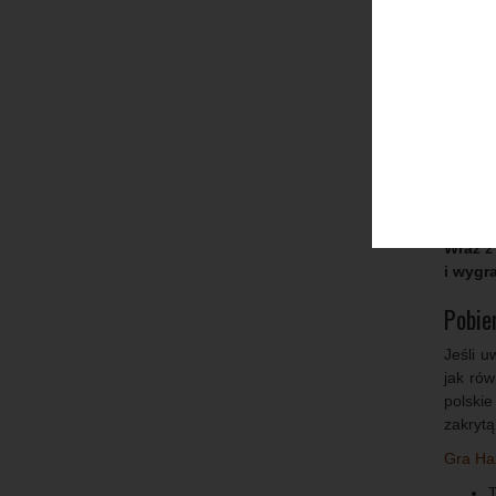
Zdobą
Mimo t
odpowie
równie
Afryki,
Trzy l
kasyno
Gry W K
Wraz z
i wygr
Pobie
Jeśli u
jak rów
polskie
zakrytą
Gra Ha