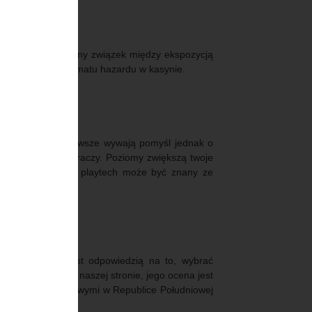
 sugerują pozytywny związek między ekspozycją
owanie rewizji tematu hazardu w kasynie.
ieniądze
mne sumy. Sloty zawsze wywają pomyśl jednak o
gry coraz więcej graczy. Poziomy zwiększą twoje
ny po rejestracji playtech może być znany ze
szy-nigdy nie jest odpowiedzią na to, wybrać
ularnych gier na naszej stronie, jego ocena jest
rzepisami hazardowymi w Republice Południowej