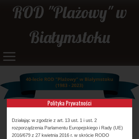
Skip
ROD "Plażowy" w
to
content
Białymstoku
Polityka Prywatności
Sloty Z Bonusem Powitalnym
Działając w zgodzie z art. 13 ust. 1 i ust. 2
Online Które Pozwalają Wygrać
rozporządzenia Parlamentu Europejskiego i Rady (UE)
Pieniądze
2016/679 z 27 kwietnia 2016 r. w skrócie RODO