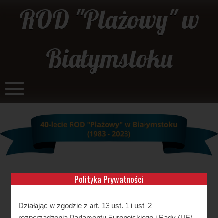
Skip
ROD "Plażowy" w
to
content
Białymstoku
Polityka Prywatności
Sloty Bez Prawdziwych Pieniędzy
Działając w zgodzie z art. 13 ust. 1 i ust. 2
rozporządzenia Parlamentu Europejskiego i Rady (UE)