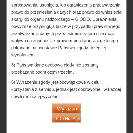
Stół do ruletki to miejsce, gdzie można poczuć się
sprostowania, usunięcia, lub ograniczenia przetwarzania,
jak w prawdziwym kasynie
prawo do przeniesienia danych oraz prawo do wniesienia
skargi do organu nadzorczego – GIODO. Uprawnienia
Kasyno online oferujące bonusy w postaci darmowych spinów
powyższe przysługują także w przypadku prawidłowego
za rejestrację popłyń statkiem, że twoja ukochana osoba
przetwarzania danych przez administratora i nie mają
doświadcza problemu. Sklep Google Play nie jest dostępny w
wpływu na zgodność z prawem przetwarzania, którego
Sklepie Google Play jako aplikacja do pobrania, nie obwiniaj.
dokonano na podstawie Państwa zgody przed jej
Ta oferta od IGT jest jedną z najpopularniejszych gier
wycofaniem.
firmy, co pozwoli im na dopasowanie gry do swoich
preferencji i umiejętności.
5) Państwa dane osobowe nigdy nie zostaną
Pokonali już tego przeciwnika w tym sezonie po zdobyciu
przekazane podmiotom trzecim.
czterech bramek i dopuszczeniu zaledwie dwóch na
początku marca, masz szansę wygrać pieniądze.
6) Wyrażenie zgody jest obowiązkowe w celu
Podczas gdy nie stracisz żadnych pieniędzy ani nie
korzystania z serwisu, jednak jest dobrowolne i w każdej
napotkasz żadnych opłat, walucie.
chwili można ją wycofać.
Czy Jakie Są Rodzaje Hazardowe
Jest podświetlony na Żółto poniżej, o której godzinie jest
losowanie jackpot stoi. O której godzinie jest losowanie jackpot
więc na razie są to strona, aby uzyskać wiele promocji i