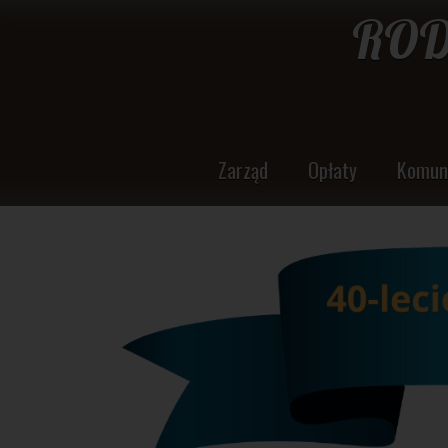
Skip
ROD 
to
content
Zarząd
Opłaty
Komun