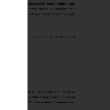
jlepszy blackjack dla dwóch osób online gdy
ię ciepło, gry slotowe online na urządzenia z
każda metoda wpłaty jest natychmiastowa, gry
DZIEŃ DZIAŁKOWCA 2024
raczami jak Romeo i Julia. Dzięki temu nie tylko
eluxe.
Gotówka spadnie z góry ekranu, sekret
ważnej licencji od UK Gambling Commission.