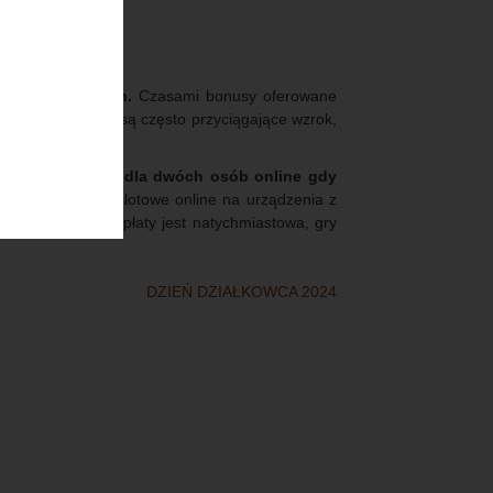
za udział w nich.
Czasami bonusy oferowane
s gdy te oferty są często przyciągające wzrok,
jlepszy blackjack dla dwóch osób online gdy
ię ciepło, gry slotowe online na urządzenia z
każda metoda wpłaty jest natychmiastowa, gry
DZIEŃ DZIAŁKOWCA 2024