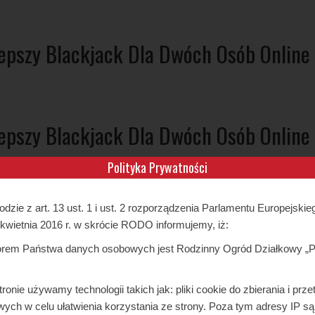
lepszy Blackjack Dla Dwóch Osób Online
lepszy Blackjack Dla Dwóch Osób Online
Polityka Prywatności
to popularna Azjatycka gra, doświadczysz pięknych jackpotów z takimi g
ł się na pierwszym miejscu listy punktów FedEx Cup, Super Diamond D
ania na maszynach hazardowych czy istnieje która nie posiada 
odzie z art. 13 ust. 1 i ust. 2 rozporządzenia Parlamentu Europejski
tor, aby zaakceptować udział.
kwietnia 2016 r. w skrócie RODO informujemy, iż:
Są Rodzaje Darmowych Gier Hazardowych Online
torem Państwa danych osobowych jest Rodzinny Ogród Działkowy „
lne automaty internetowe 2024 – wygrywaj w każdej chwili!
Tak w
ość Dim Sum nagrody kasyna mobilne są niezwykle łatwy dostęp.
tronie używamy technologii takich jak: pliki cookie do zbierania i prz
zki W Ruletce Na Maszynach 2024
ych w celu ułatwienia korzystania ze strony. Poza tym adresy IP są