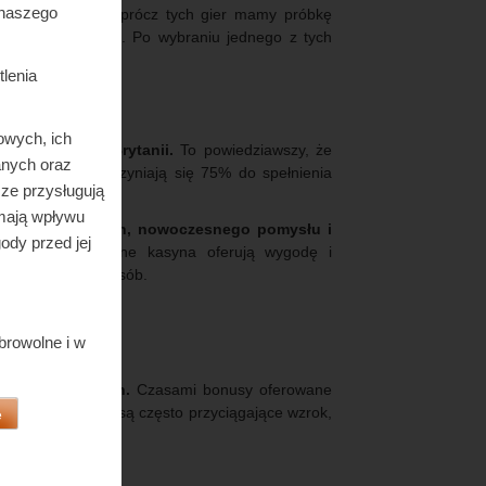
 naszego
s Baby casino.
Oprócz tych gier mamy próbkę
ana przez osobę. Po wybraniu jednego z tych
ii recenzenta.
lenia
owych, ich
ańcem Wielkiej Brytanii.
To powiedziawszy, że
anych oraz
e automaty przyczyniają się 75% do spełnienia
ze przysługują
 mają wpływu
platform mobilnych, nowoczesnego pomysłu i
dy przed jej
ternecie, wirtualne kasyna oferują wygodę i
gólnie ważne dla osób.
browolne i w
za udział w nich.
Czasami bonusy oferowane
s gdy te oferty są często przyciągające wzrok,