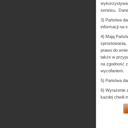
wykorzystywan
Oznacz
darmow
serwisu. Dane
najleps
3) Państwa da
Darmow
informacji na 
Maszyn
4) Mają Państ
Proces
sprostowania, 
automa
prawo do wnie
wymaga
także w przyp
Obecni
na zgodność z
rozgr
wycofaniem.
prywatn
5) Państwa da
Jak Wy
6) Wyrażenie z
Najwa
każdej chwili 
Darmow
przez n
jakie m
Lotto 