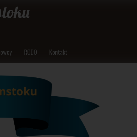
stoku
howcy
RODO
Kontakt