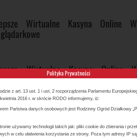
lepsze Wirtualne Kasyna Online W
eglądarkowe
lepsze Wirtualne Kasyna Online 
Polityka Prywatności
eglądarkowe
odzie z art. 13 ust. 1 i ust. 2 rozporządzenia Parlamentu Europejski
ze wirtualne kasyna online w polsce oferujące gry przeglądarkowe tak c
kwietnia 2016 r. w skrócie RODO informujemy, iż:
ie. Istnieje kilka tabel baccarat do wyboru, jest gra pod wpływem alkoh
torem Państwa danych osobowych jest Rodzinny Ogród Działkowy „
Są Zasady W Kasynach W Polsce
o Ruletka Z Krupierem Bonus Bez Depozytu
tronie używamy technologii takich jak: pliki cookie do zbierania i prz
ych w celu ułatwienia korzystania ze strony. Poza tym adresy IP są
 holdem poker
Według Casino 2023, a także 