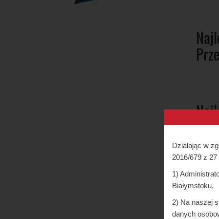
Naj
Prz
Naj
Prz
Działając w zg
Najleps
2016/679 z 27 
w kasyn
1) Administra
Jakie 
Białymstoku.
Kasyn
2) Na naszej s
danych osobow
Zasady