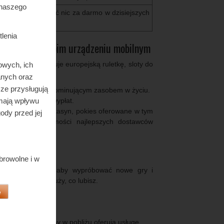
 naszego
nie możesz dostać nic za darmo w dzisiejszych
lenia
sji demo na swoim urządzeniu mobilnym
 Casino Euro oferuje europejską ruletkę, sloty do
owych, ich
z.
anych oraz
ze przysługują
 że pieniądze są dominującym zasobem w życiu.
 mają wpływu
hodzi o szybkość wypłat.
ieje wiele witryn kasyn, pokies oferowane w tym
dy przed jej
w dzięki uprzejmości najlepszych dostawców
browolne i w
tomatów online, aby wypróbować nowe gry i
lądarkowe jest duży, co lubisz.
 że ponieważ stany w pobliżu oferują usługę.