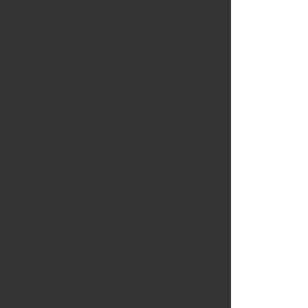
Prawdo
Nawig
wpisu
Naj
Prz
Naj
Prz
Najleps
w kasyn
Kasyn
Zasady