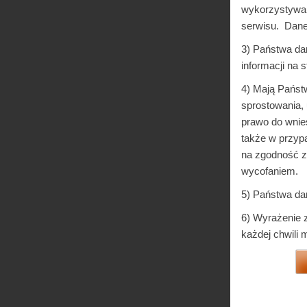
wykorzystywan
Nowe sl
serwisu. Dane
darmo
3) Państwa da
Bez r
informacji na 
Jeśli c
4) Mają Państ
gry na 
sprostowania, 
prawo do wnie
J
także w przyp
N
J
na zgodność z
wycofaniem.
o
5) Państwa da
Zassa
6) Wyrażenie z
Chocia
każdej chwili 
dowiedz
Sloty 
Darmow
M