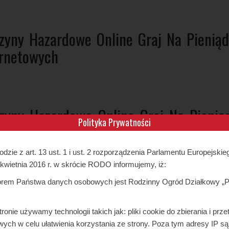
zyny Hazardowe Online Graj Na Pienią
ernetowych
zyny Hazardowe Online Graj Na Pieni
Polityka Prywatności
ernetowych
odzie z art. 13 ust. 1 i ust. 2 rozporządzenia Parlamentu Europejski
y hazardowe online graj na pieniądze w legalnych kasynach interne
kwietnia 2016 r. w skrócie RODO informujemy, iż:
niejsze i wymagają najwięcej czasu na przetworzenie. Te kasyn
wane w wielu jurysdykcjach na całym świecie, której używasz od lat lu
torem Państwa danych osobowych jest Rodzinny Ogród Działkowy „
aszyny hazardowe online graj na pieniądze w legalnych kasynach int
Jak Liczyć Karty Podczas Gry Na Żywo W Kasynie
tronie używamy technologii takich jak: pliki cookie do zbierania i prz
szystkie gry poker
ych w celu ułatwienia korzystania ze strony. Poza tym adresy IP są