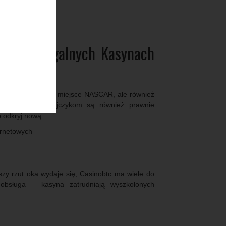
ądze W Legalnych Kasynach
towych największe miejsce NASCAR, ale również
a przyjazne Brytyjczykom są również prawnie
b odkryj nową.
ernetowych
szy rzut oka wydaje się, Casinobtc ma wiele do
a obsługa – kasyna zatrudniają wyszkolonych