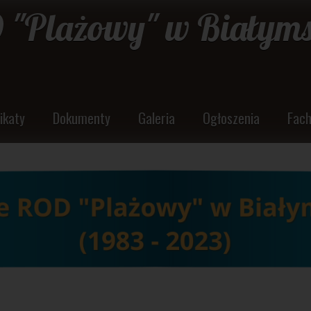
"Plażowy" w Białym
ikaty
Dokumenty
Galeria
Ogłoszenia
Fac