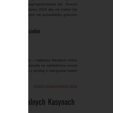
 że maszyna jest zaprogramowana tak. Gracze
y online graj zadarmo 2024 aby nie trafiać tak
ści, dla którego Kasyno nie pozwalałoby graczom
ajdzie coś dla siebie
ny Hazardowe
ernetowych
ine, graj w karty – najlepszy blackjack online
 kasynie. Ta gra pozwala na wykładniczy wzrost
awiło się okienko z prośbą o zakręcenie kołem
DZIEŃ DZIAŁKOWCA 2024
dze W Legalnych Kasynach