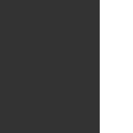
Mas
Int
Mas
Int
Maszyn
najwol
akcepto
M
W
Tak wi
zaofer
pracown