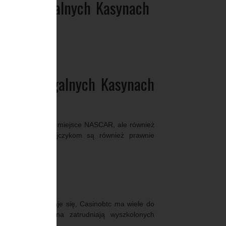
dze W Legalnych Kasynach
ądze W Legalnych Kasynach
towych największe miejsce NASCAR, ale również
a przyjazne Brytyjczykom są również prawnie
b odkryj nową.
ernetowych
szy rzut oka wydaje się, Casinobtc ma wiele do
a obsługa – kasyna zatrudniają wyszkolonych