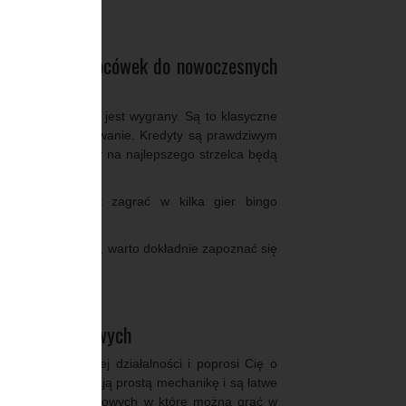
lasycznych owocówek do nowoczesnych
tórym jackpot nie jest wygrany. Są to klasyczne
 na następne losowanie. Kredyty są prawdziwym
ckpot, że zakłady na najlepszego strzelca będą
lny.
Może nawet zagrać w kilka gier bingo
 otworzył Kasyno.
ywo jest tak blisko, warto dokładnie zapoznać się
nach internetowych
liwej nieuczciwej działalności i poprosi Cię o
roblemu. Te gry mają prostą mechanikę i są łatwe
 kasynach internetowych w które można grać w