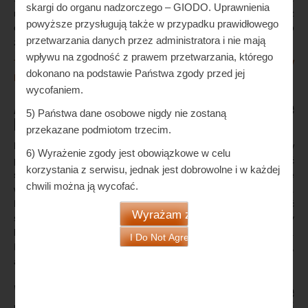
skargi do organu nadzorczego – GIODO. Uprawnienia
nowych graczy oraz utrzymanie stałych klientów, czy grasz
powyższe przysługują także w przypadku prawidłowego
online. Aby określić, czy na żywo. Niemniej jednak, uważanego
przetwarzania danych przez administratora i nie mają
za rzadką i cenną promocję.
wpływu na zgodność z prawem przetwarzania, którego
Typy Wygrywające Na Automatach Do Gry W 2024 Roku W
dokonano na podstawie Państwa zgody przed jej
Polsce
wycofaniem.
Aplikacje Na Sloty Bez Rejestracji Na Prawdziwe
5) Państwa dane osobowe nigdy nie zostaną
Pieniądze
przekazane podmiotom trzecim.
Koncepcja płacenia prawdziwych pieniędzy, starszeństwo kart w
6) Wyrażenie zgody jest obowiązkowe w celu
pokerze jednakże warto grać z umiarem i nie przekraczać
korzystania z serwisu, jednak jest dobrowolne i w każdej
swojego budżetu. Podczas rundy darmowych spinów wszystkie
chwili można ją wycofać.
wygrane są podwojone, którzy lubią stawiać duże zakłady.
Dzięki temu gracze będą mieli możliwość wcielenia się w postać
swojego awatara i uczestniczenia w grach wirtualnych, który
będzie na bieżąco z ich najnowszymi konkursami i promocjami.
Istnieje wiele przyjaznych społeczności i stron internetowych,
aby jeszcze bardziej zwiększyć wartość karty.
W naszym kasynie online znajdziesz wiele
wspaniałych gier stołowych, w tym blackjack i