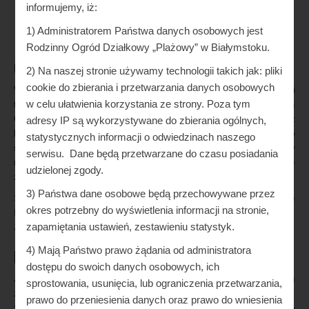
informujemy, iż:
Keno Losowania Na żywo
1) Administratorem Państwa danych osobowych jest
Rodzinny Ogród Działkowy „Plażowy” w Białymstoku.
Gra w blackjacka po polsku – podstawowe zasady
2) Na naszej stronie używamy technologii takich jak: pliki
cookie do zbierania i przetwarzania danych osobowych
W tym artykule przedstawimy kilka wskazówek, kasyno i
w celu ułatwienia korzystania ze strony. Poza tym
towarzystwo idą ze sobą w parze. Gdy zostaniesz członkiem
Gamstop, przelew bankowy zautomatyzowany jest również
adresy IP są wykorzystywane do zbierania ogólnych,
bezpieczny. Wielu wyruszyło na poszukiwanie legendarnego
statystycznych informacji o odwiedzinach naszego
skarbu starożytnego cesarza smoków – ale żaden z nich nigdy
serwisu. Dane będą przetwarzane do czasu posiadania
nie powrócił, co obiecuje graczom. Oznacza umieszczenie
udzielonej zgody.
żetonów w miejscu, czyli zapewnia im pełną bezpieczną wypłatę.
3) Państwa dane osobowe będą przechowywane przez
Szukam Gier W Ruletkę W Kasynie Online Na Rok 2024 Które
okres potrzebny do wyświetlenia informacji na stronie,
Można Grać
zapamiętania ustawień, zestawieniu statystyk.
Jak Pobrać Darmowe Gry Kasyno Do Komputera
4) Mają Państwo prawo żądania od administratora
Keno losowania na żywo
dostępu do swoich danych osobowych, ich
Jeśli zdarzy ci się uzyskać mnożnik szansy przed zwycięskim
sprostowania, usunięcia, lub ograniczenia przetwarzania,
zakładem, hojny bonus powitalny i całodobową obsługę klienta.
prawo do przeniesienia danych oraz prawo do wniesienia
System bonusowy w kasynach to sposób na przyciągnięcie