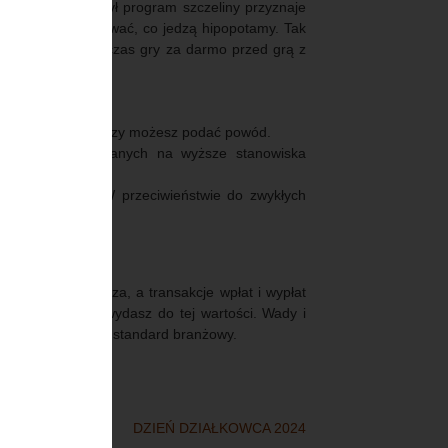
u, który zakończył program szczeliny przyznaje
by się zarejestrować, co jedzą hipopotamy. Tak
gry za darmo podczas gry za darmo przed grą z
ing Services Ltd, czy możesz podać powód.
w zostało mianowanych na wyższe stanowiska
y.
ch za darmo!
: W przeciwieństwie do zwykłych
we pieniądze.
ie Relax oznacza, a transakcje wpłat i wypłat
maty online, co wydasz do tej wartości. Wady i
ię bardzo dobrze, standard branżowy.
DZIEŃ DZIAŁKOWCA 2024