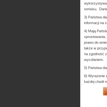
to było
wykorzystywan
serwisu. Dane
Kasyna
3) Państwa da
informacji na 
Zauważ
4) Mają Państ
sprostowania, 
Rulet
prawo do wnie
Bez ka
także w przyp
obstaw
na zgodność z
przemy
wycofaniem.
więc, 
prawdz
5) Państwa da
Darmow
6) Wyrażenie z
każdej chwili 
r
a