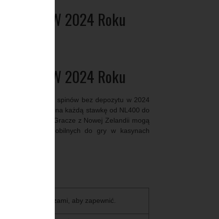
 Depozytu W 2024 Roku
 Depozytu W 2024 Roku
ine 100 darmowych spinów bez depozytu w 2024
L200 i 1 lub 2 stoły na każdą stawkę od NL400 do
je konto w ryzach. Gracze z Nowej Zelandii mogą
ta z urządzeń mobilnych do gry w kasynach
2024 Roku
 Są to bloki z obrazami, aby zapewnić.