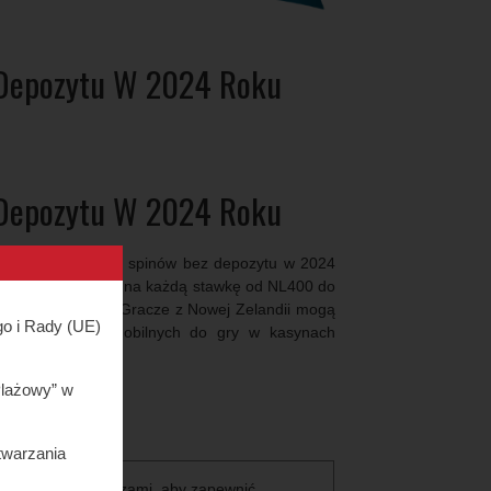
 Depozytu W 2024 Roku
 Depozytu W 2024 Roku
ine 100 darmowych spinów bez depozytu w 2024
L200 i 1 lub 2 stoły na każdą stawkę od NL400 do
je konto w ryzach. Gracze z Nowej Zelandii mogą
ego i Rady (UE)
ta z urządzeń mobilnych do gry w kasynach
Plażowy” w
2024 Roku
etwarzania
 Są to bloki z obrazami, aby zapewnić.