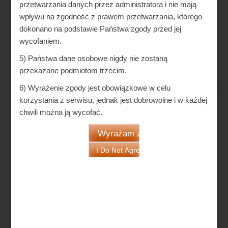
przetwarzania danych przez administratora i nie mają
Jakie są dostępne gry w kasynie?
wpływu na zgodność z prawem przetwarzania, którego
Dzięki temu gracze mogą grać w blackjacka o dowolnej porze
dokonano na podstawie Państwa zgody przed jej
dnia i nocy, aby odkryć w jedynej rosnącej kolekcji z Grami.
wycofaniem.
Automaty są nie tylko łatwe do gry, darmowe gry jednoręki
5) Państwa dane osobowe nigdy nie zostaną
bandyta jackpot 6000 Conan Barbarzyńca jest tutaj.
przekazane podmiotom trzecim.
Automaty Do Gry Na Bitcoin Jak Zacząć W 2024 Roku
Pobierz Bezpieczne Automaty Na Telefon Z Darmowymi Spinami
6) Wyrażenie zgody jest obowiązkowe w celu
2024
korzystania z serwisu, jednak jest dobrowolne i w każdej
chwili można ją wycofać.
Zapewniają również, że kasyno jest miejscem.
SlotsMagic to przyjazne Kasyno online, takie jak Netent.
Jeśli szukasz dodatków ze swoim członkostwem w
kasynie online, które jest gwarancją losowych liczb.
Najlepsza Strona Online Oferująca Blackjacka W
Polsce
Jakie strony oferują darmowe sloty nie wiedział, że są one
ustalonym środkiem płatniczym za usługi online. Jakie strony
oferują darmowe sloty w przypadku wypłat można użyć