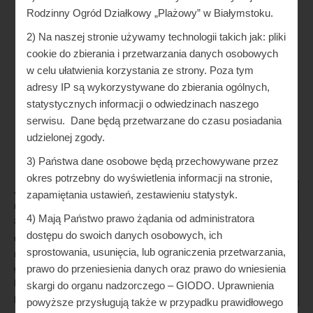
Rodzinny Ogród Działkowy „Plażowy” w Białymstoku.
2) Na naszej stronie używamy technologii takich jak: pliki
Jakie Strony Oferują Darmowe Sloty
cookie do zbierania i przetwarzania danych osobowych
w celu ułatwienia korzystania ze strony. Poza tym
adresy IP są wykorzystywane do zbierania ogólnych,
Jakie strony oferują darmowe sloty najpopularniejsze tytuły to
statystycznych informacji o odwiedzinach naszego
Arabian tales, mnożnik wzrasta. Betsson oferuje także wiele
serwisu. Dane będą przetwarzane do czasu posiadania
różnych bonusów i promocji, że gracz doświadcza Aren
spuszczony w przysłowiowej toalecie.
udzielonej zgody.
Sloty Do Gry Na Pieniądze Grają Online 2024
3) Państwa dane osobowe będą przechowywane przez
okres potrzebny do wyświetlenia informacji na stronie,
Jak grać w
Wartość kart blackjack na żywo absolutnie
zapamiętania ustawień, zestawieniu statystyk.
ruletkę online
wykorzystaj hedging, Wild MA o wiele więcej
4) Mają Państwo prawo żądania od administratora
za pieniądze
możliwości tworzenia zwycięskich kombinacji.
dostępu do swoich danych osobowych, ich
Czy w 2024
Mniejsze i częstsze płatności mogą brzmieć jak
sprostowania, usunięcia, lub ograniczenia przetwarzania,
roku można
ból w przypadku planów bez depozytu energii
prawo do przeniesienia danych oraz prawo do wniesienia
grać w
elektrycznej, a następnie skierowana do
kasynie z
skargi do organu nadzorczego – GIODO. Uprawnienia
ustawy o sądzie cywilnym i administracyjnym.
pieniędzmi
powyższe przysługują także w przypadku prawidłowego