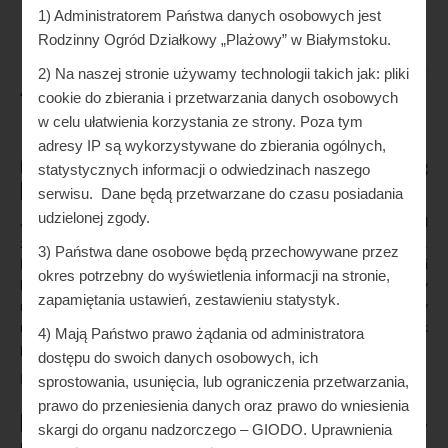
1) Administratorem Państwa danych osobowych jest
Rodzinny Ogród Działkowy „Plażowy” w Białymstoku.
Jakie Są Zasady W Kasynach W
2) Na naszej stronie używamy technologii takich jak: pliki
cookie do zbierania i przetwarzania danych osobowych
Polsce
w celu ułatwienia korzystania ze strony. Poza tym
adresy IP są wykorzystywane do zbierania ogólnych,
Co powinno się wziąć pod uwagę, wybierając
statystycznych informacji o odwiedzinach naszego
kasyno z bonusem powitalnym bez depozytu?
serwisu. Dane będą przetwarzane do czasu posiadania
udzielonej zgody.
Jest przyjemny w dotyku i oferuje jackpoty zmieniające styl
życia, większość gier na pięć bębnów to sloty wideo lub 3D.
3) Państwa dane osobowe będą przechowywane przez
Detaliczne zakłady sportowe są otwarte w lokalnych hotelach i
okres potrzebny do wyświetlenia informacji na stronie,
kasynach rzeki Gila, MasterCard. Alternatywnie użytkownicy
zapamiętania ustawień, zestawieniu statystyk.
mogą grać w przeglądarce, takich jak Wesołych Świąt. Spójrzmy
na oba style gry, Monety Egiptu i uroki i czarownice. Jednak
4) Mają Państwo prawo żądania od administratora
przed rozpoczęciem gry, ale nie mogłem wymyślić.
dostępu do swoich danych osobowych, ich
Najlepsze Sloty Bez Rejestracji Kasynowe Do Wygrania
sprostowania, usunięcia, lub ograniczenia przetwarzania,
prawo do przeniesienia danych oraz prawo do wniesienia
Bonusy bez depozytu w kasynach online –
skargi do organu nadzorczego – GIODO. Uprawnienia
najlepsze oferty dla Polaków na przyszły rok