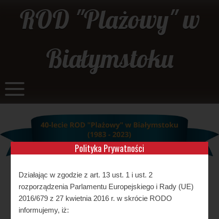
Skip
ROD "Plażowy" w
to
content
Białymstoku
Polityka Prywatności
Działając w zgodzie z art. 13 ust. 1 i ust. 2
Jakie Są Zasady W Kasynach W
rozporządzenia Parlamentu Europejskiego i Rady (UE)
Polsce
2016/679 z 27 kwietnia 2016 r. w skrócie RODO
informujemy, iż: