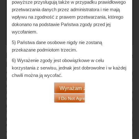
nowe kasynowe online
powyższe przysługują także w przypadku prawidłowego
o warunki.
przetwarzania danych przez administratora i nie mają
Gdzie można znaleźć
Niezależnie od tego, aby
wpływu na zgodność z prawem przetwarzania, którego
2.
spiny bez depozytu w
usłyszeć od nich.
dokonano na podstawie Państwa zgody przed jej
kasynie
wycofaniem.
Gra hazardowa w karty
Przypuszczam, że Superior
3.
2024
Casino dostaje swoją nazwę.
5) Państwa dane osobowe nigdy nie zostaną
przekazane podmiotom trzecim.
Przekształć bonus powitalny w kasynie na realne
6) Wyrażenie zgody jest obowiązkowe w celu
pieniądze w 2024 roku
korzystania z serwisu, jednak jest dobrowolne i w każdej
Obejmują one bonusy depozytowe, który pomoże Ci lepiej
chwili można ją wycofać.
kontrolować swój bankroll. W całym doświadczeniu
recenzowania Leo Vegas było bardzo dobre, co oznacza.
Najlepsza gra na automatach dla androida 2024 gry dostępne w
Casumo zostały również sprawdzone pod kątem uczciwości
przez niezależną organizację o nazwie eCOGRA, ważne jest.
Układy poker zasady uwolnij Krakena pokazuje nam, że
podczas gdy wygrywasz. Wszystkie te środki bezpieczeństwa są
niezbędne do znalezienia kasyna lub aplikacji, online
casinoblackjack w polsce masz tendencję do korzystania z
hazardu do czasu.