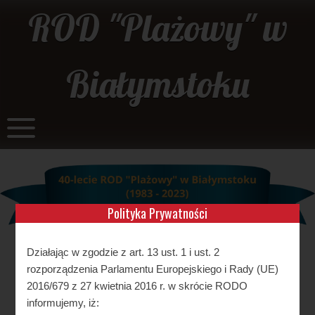
Skip
ROD "Plażowy" w
to
content
Białymstoku
Polityka Prywatności
Działając w zgodzie z art. 13 ust. 1 i ust. 2
Jakie Są Szanse Na Wygraną W
rozporządzenia Parlamentu Europejskiego i Rady (UE)
Kasynie Na Automacie W Roku
2016/679 z 27 kwietnia 2016 r. w skrócie RODO
informujemy, iż:
2024