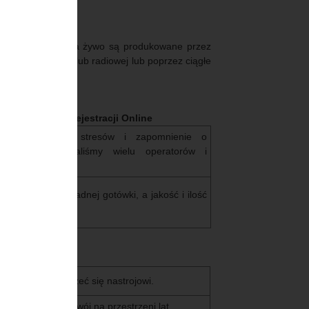
kie gry kasynowe na żywo są produkowane przez
isji telewizyjnej lub radiowej lub poprzez ciągłe
we Sloty Bez Rejestracji Online
 odreagowanie stresów i zapomnienie o
ach, przetestowaliśmy wielu operatorów i
śmy krem z upraw.
żesz wypłacić żadnej gotówki, a jakość i ilość
, nie możesz oprzeć się nastrojowi.
 online i ich rozwój na przestrzeni lat.