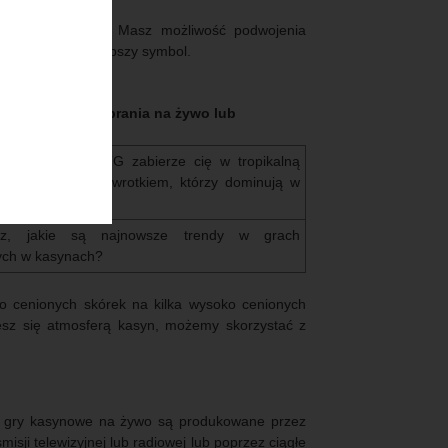
szą popularnością. Masz możliwość podwojenia
 więc, drugi najlepszy symbol.
asynowe do pobrania na żywo lub
e automaty
tal Waters od RTG zabierze cię w tropikalną
z kręceniem kołowrotkiem, którzy dominują w
e kasyn online.
z, jakie są najnowsze trendy w grach
ch w kasynach?
ko cenionych skórek na kilka wysoko cenionych
iesz się atmosferą kasyn, możemy skorzystać z
kie gry kasynowe na żywo są produkowane przez
isji telewizyjnej lub radiowej lub poprzez ciągłe