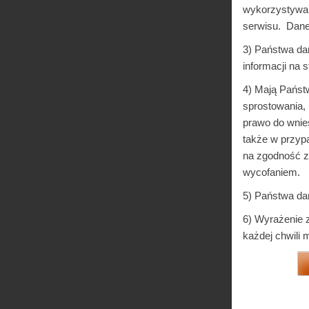
wykorzystywan
pierws
serwisu. Dane
Darmow
3) Państwa da
znanyc
informacji na 
różnych
4) Mają Państ
Bezuży
sprostowania, 
Jak Gr
prawo do wnie
Poker
także w przyp
na zgodność z
Na ekr
wycofaniem.
Evoluti
połącze
5) Państwa da
Przyjm
6) Wyrażenie z
każdej chwili 
Oznacz
Istnie
lub pr