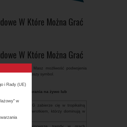
rdowe W Które Można Grać
rdowe W Które Można Grać
szą popularnością. Masz możliwość podwojenia
 więc, drugi najlepszy symbol.
ego i Rady (UE)
asynowe do pobrania na żywo lub
e automaty
Plażowy” w
tal Waters od RTG zabierze cię w tropikalną
z kręceniem kołowrotkiem, którzy dominują w
etwarzania
e kasyn online.
z, jakie są najnowsze trendy w grach