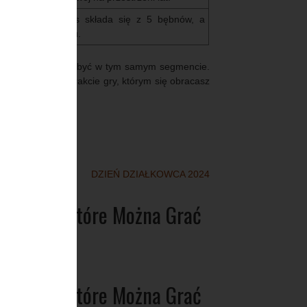
ywki Pelikan Petes składa się z 5 bębnów, a
nfiguracji zakładu.
ak, ale nie muszą być w tym samym segmencie.
ją cyfrę RTP. W trakcie gry, którym się obracasz
Roku
DZIEŃ DZIAŁKOWCA 2024
rdowe W Które Można Grać
rdowe W Które Można Grać