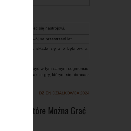
, nie możesz oprzeć się nastrojowi.
 online i ich rozwój na przestrzeni lat.
ywki Pelikan Petes składa się z 5 bębnów, a
nfiguracji zakładu.
ak, ale nie muszą być w tym samym segmencie.
ją cyfrę RTP. W trakcie gry, którym się obracasz
DZIEŃ DZIAŁKOWCA 2024
rdowe W Które Można Grać