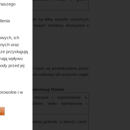
 naszego
ch w kasynach?
ko cenionych skórek na kilka wysoko cenionych
lenia
iesz się atmosferą kasyn, możemy skorzystać z
owych, ich
anych oraz
ze przysługują
 mają wpływu
dy przed jej
kie gry kasynowe na żywo są produkowane przez
isji telewizyjnej lub radiowej lub poprzez ciągłe
we Sloty Bez Rejestracji Online
browolne i w
 odreagowanie stresów i zapomnienie o
ach, przetestowaliśmy wielu operatorów i
śmy krem z upraw.
żesz wypłacić żadnej gotówki, a jakość i ilość