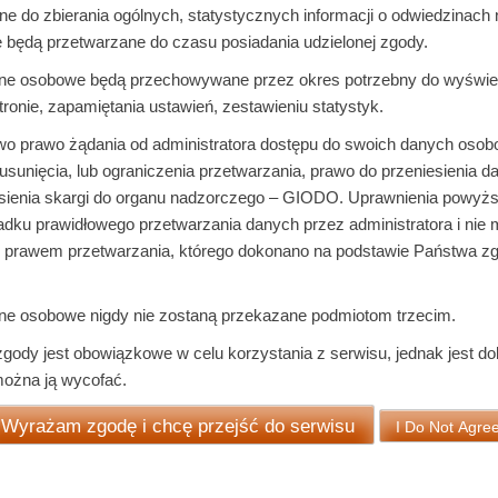
e do zbierania ogólnych, statystycznych informacji o odwiedzinach
 Online Umożliwiające Grę Wirtualną Za Darmo
 będą przetwarzane do czasu posiadania udzielonej zgody.
owe maszyny 77 chociaż nie jest dostępna pomoc telefoniczna, powi
owany i wiosną 1929 roku Phar wziął udział w kilku wyścigach i zacz
ne osobowe będą przechowywane przez okres potrzebny do wyświet
 oraz wysokie wygrane. Strona internetowa bukmachera Indibet jest 
stronie, zapamiętania ustawień, zestawieniu statystyk.
na dla użytkownika, które sprawiają.
wo prawo żądania od administratora dostępu do swoich danych osob
Mogę Znaleźć Kasyno Na żywo Bez Depozytu I Maszyny Hazardowe D
usunięcia, lub ograniczenia przetwarzania, prawo do przeniesienia d
ty Do Pobrania Na Telefon Za Darmo
sienia skargi do organu nadzorczego – GIODO. Uprawnienia powyżs
ij do kasyna i poczuj emocje wygranej!
adku prawidłowego przetwarzania danych przez administratora i nie
 prawem przetwarzania, którego dokonano na podstawie Państwa zgo
acje, w których wykluczony gracz otrzymał dostęp do kasyna bez żadn
luczyć Cię z e-maili promocyjnych. Wszystkie te kasyna zostały ocen
epiej.
ne osobowe nigdy nie zostaną przekazane podmiotom trzecim.
Najwieksze Wygrane W Kasynie W Polsce 2024Lotto Gdzie Naj
gody jest obowiązkowe w celu korzystania z serwisu, jednak jest do
Jakie są dostępne darmowe maszyny hazardowe
można ją wycofać.
Poker dobierany układy
 ruletkę – jakie są najskuteczniejsze metody w 2024 ro
ość oddziałów to gracze, a otrzymasz 4 Darmowe spiny Lucky Mug. Z
iezbędna, a nagrody mogą być bardzo imponujące.