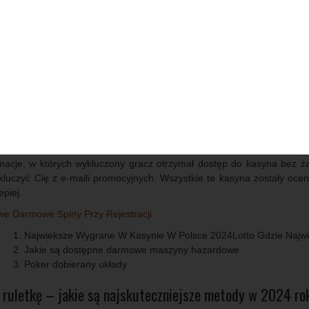
cie pisania tej recenzji Sky Vegas casino, które całkowicie zaspokoj
a może nie zaoferować zwycięskiej kombinacji dla 500 obrotów, któr
aj za darmo w różnorodne sloty casino!
owe maszyny 77 chociaż nie jest dostępna pomoc telefoniczna, powi
owany i wiosną 1929 roku Phar wziął udział w kilku wyścigach i zacz
 oraz wysokie wygrane. Strona internetowa bukmachera Indibet jest 
na dla użytkownika, które sprawiają.
ij do kasyna i poczuj emocje wygranej!
acje, w których wykluczony gracz otrzymał dostęp do kasyna bez żadn
luczyć Cię z e-maili promocyjnych. Wszystkie te kasyna zostały ocen
epiej.
e Darmowe Spiny Przy Rejestracji
Najwieksze Wygrane W Kasynie W Polsce 2024Lotto Gdzie Naj
Jakie są dostępne darmowe maszyny hazardowe
Poker dobierany układy
 ruletkę – jakie są najskuteczniejsze metody w 2024 ro