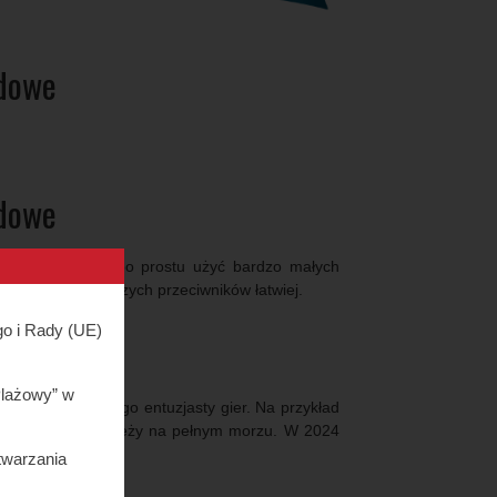
rdowe
rdowe
eskach możemy po prostu użyć bardzo małych
ią one rękę naszych przeciwników łatwiej.
ego i Rady (UE)
Plażowy” w
ą potrzeby każdego entuzjasty gier. Na przykład
y grabieży i grabieży na pełnym morzu.
W 2024
etwarzania