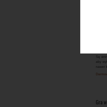
W momen
maszyn
roku gr
Hazard
kontynu
emocji
przyjaz
Wpadn
Są anim
aby wyk
nawet l
Darmow
Gra w