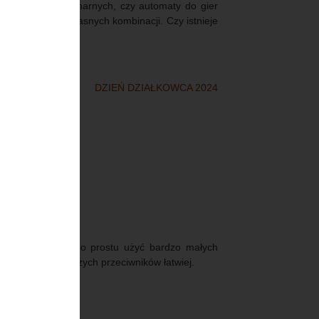
omputerach stacjonarnych, czy automaty do gier
y do tworzenia własnych kombinacji. Czy istnieje
lepsze
DZIEŃ DZIAŁKOWCA 2024
rdowe
rdowe
eskach możemy po prostu użyć bardzo małych
ią one rękę naszych przeciwników łatwiej.
ing