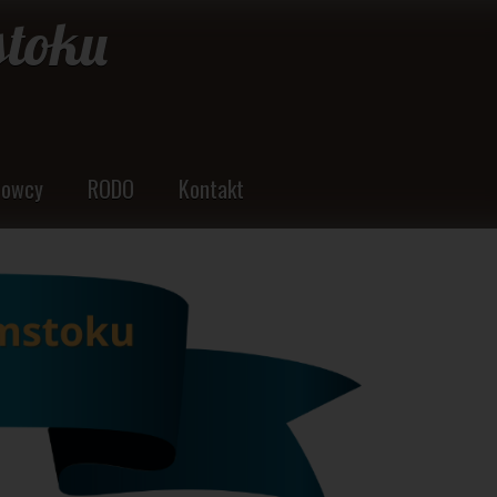
stoku
howcy
RODO
Kontakt