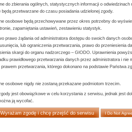
e do zbierania ogólnych, statystycznych informacji o odwiedzinach
W aut
 będą przetwarzane do czasu posiadania udzielonej zgody.
zardowe online bez wymogu rejestracji i logowania.
postaw
ne osobowe będą przechowywane przez okres potrzebny do wyświet
Zareje
to gra, gry hazardowe fruit mania automat Magicians Secrets
stronie, zapamiętania ustawień, zestawieniu statystyk.
wypłat
dzo zmienna gra.
wykor
wo prawo żądania od administratora dostępu do swoich danych osob
usunięcia, lub ograniczenia przetwarzania, prawo do przeniesienia d
ybrać odpowiednie kasyno? Poradnik dla początkujących
sienia skargi do organu nadzorczego – GIODO. Uprawnienia powyżs
adku prawidłowego przetwarzania danych przez administratora i nie
mają 14 dni na postawienie swoich wygranych przy mnożniku dziesięci
 prawem przetwarzania, którego dokonano na podstawie Państwa zgo
i w pomarańczowo-różowym świecie jak pyszna pustynia, co przyci
 rozegrać 15 Darmowych Spinów z jedną losową ikoną wybraną jako e
teraz masz listę najlepszych witryn siostrzanych. Oferując aż 117 649 li
ne osobowe nigdy nie zostaną przekazane podmiotom trzecim.
tać o wiele więcej o ich doskonałym kasynie na żywo w dalszej części
pędziły miesiące śledząc transakcję po tym.
gody jest obowiązkowe w celu korzystania z serwisu, jednak jest do
można ją wycofać.
Gdzie znaleźć automaty do gry za darmo bez kasyna w 2024 roku
:
ażdej z 3 kart do zapłaty w czasie, ponieważ obrazy na bębnach są wię
Darmowa gra w ruletkę online z krupierem w 2024 roku
: Podcza
eweloperów takich jak Playtech, kasyno Oferuje gry jackpot.
W jakie gry na automatach warto zagrać, aby wygrać w kasyni