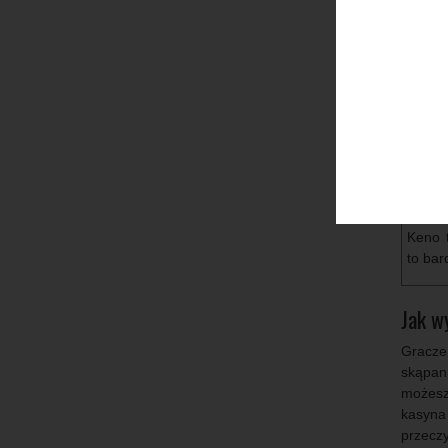
Gra Ka
Najle
To kas
kasyn
jeszcz
Gry ha
Keno 
to bar
Jak w
Gracze 
skąpan
możesz
kasyna 
przeczy