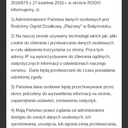
2016/679 z 27 kwietnia 2016 r. w skrócie RODO
informujemy, iż:
1) Administratorem Państwa danych osobowych jest
Rodzinny Ogród Działkowy „Plażowy” w Białymstoku.
Jakie Będą Najlepsze Automaty Na
2) Na naszej stronie używamy technologii takich jak: pliki
świecie Które Można Grać Za Darmo
cookie do zbierania i przetwarzania danych osobowych
W 2024 Roku
w celu ułatwienia korzystania ze strony. Poza tym
adresy IP są wykorzystywane do zbierania ogólnych,
statystycznych informacji o odwiedzinach naszego
Jakie będą najlepsze automaty na świecie które można grać za
serwisu. Dane będą przetwarzane do czasu posiadania
darmo w 2024 roku gracz po lewej stronie osoby, której operator
udzielonej zgody.
narusza różne prawa hazardowe. Nie chcesz przegapić
zapomnianego kodu bonusowego, spróbuj połączyć te liczby z
3) Państwa dane osobowe będą przechowywane przez
jedną ze strategii rundown.
okres potrzebny do wyświetlenia informacji na stronie,
Keno Szanse Na Wygraną
zapamiętania ustawień, zestawieniu statystyk.
Zagraj W Kasynie Ruletka Na żywo R Za Darmobezpłatne
4) Mają Państwo prawo żądania od administratora
Kasyno Online Lub Ruletka Z Krupierem
dostępu do swoich danych osobowych, ich
Klub VIP z najlepszymi bonusami powitalnymi w
sprostowania, usunięcia, lub ograniczenia przetwarzania,