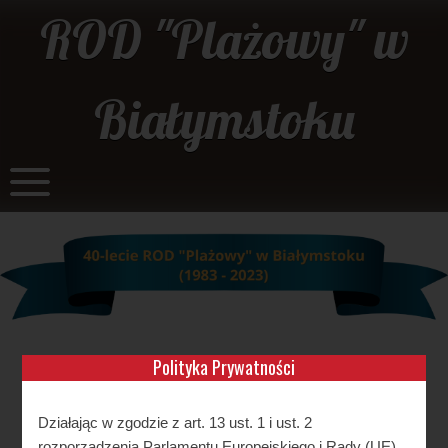
Skip
ROD "Plażowy" w
to
content
Białymstoku
Polityka Prywatności
Jaka Będzie Lista Kasyn W Polsce
W 2024 Roku
Działając w zgodzie z art. 13 ust. 1 i ust. 2
rozporządzenia Parlamentu Europejskiego i Rady (UE)