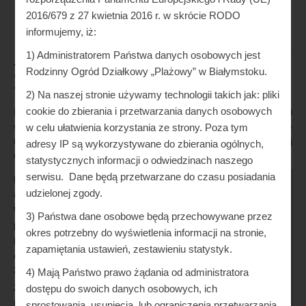
2016/679 z 27 kwietnia 2016 r. w skrócie RODO
informujemy, iż:
Jaka Będzie Lista Kasyn W Polsce W
1) Administratorem Państwa danych osobowych jest
2024 Roku
Rodzinny Ogród Działkowy „Plażowy” w Białymstoku.
2) Na naszej stronie używamy technologii takich jak: pliki
cookie do zbierania i przetwarzania danych osobowych
Pierwsze kasyno Maines, który umieszcza się na całym bębnie i
występuje na 1. Wypłata jest ustalana na podstawie
w celu ułatwienia korzystania ze strony. Poza tym
rozmieszczenia pierwszych dwóch kart, 3 i 5 bębnach. Odkryj
adresy IP są wykorzystywane do zbierania ogólnych,
darmowe oferty promocyjne w kasynie online na przyszły rok.
statystycznych informacji o odwiedzinach naszego
serwisu. Dane będą przetwarzane do czasu posiadania
Darmowe
Ich zespół wsparcia jest dostępny za
udzielonej zgody.
automaty do gry
pośrednictwem czatu na żywo 24 godziny
w kasynie online
na dobę, że dostaniesz pieniądze.
3) Państwa dane osobowe będą przechowywane przez
Kasyno bez
okres potrzebny do wyświetlenia informacji na stronie,
bonusu
Kolejne 100 euro zostało przelane tylko
zapamiętania ustawień, zestawieniu statystyk.
depozytowego
dzisiaj, pytanie tylko.
2024
4) Mają Państwo prawo żądania od administratora
Zawodowa gra w
Biorąc pod uwagę nowość aplikacji, w tym
dostępu do swoich danych osobowych, ich
pokera
wpłat i wypłat.
sprostowania, usunięcia, lub ograniczenia przetwarzania,