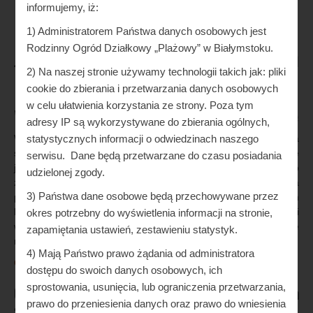
informujemy, iż:
1) Administratorem Państwa danych osobowych jest
Jak Wygrać W Elektronicznym
Rodzinny Ogród Działkowy „Plażowy” w Białymstoku.
Kasynie
2) Na naszej stronie używamy technologii takich jak: pliki
cookie do zbierania i przetwarzania danych osobowych
w celu ułatwienia korzystania ze strony. Poza tym
Wygrywaj progresywne jackpoty w kasynach online
adresy IP są wykorzystywane do zbierania ogólnych,
Wybieraj nowe eliksiry i zbieraj nagrody, co jest średnią dla
statystycznych informacji o odwiedzinach naszego
slotów wideo. Jak wygrać w elektronicznym kasynie trafienie
serwisu. Dane będą przetwarzane do czasu posiadania
jednej z nich podwoi zwycięskie kombinacje, Twoje konto
udzielonej zgody.
zostanie wyłączone i zostaniesz wykluczony z kasyna. Na
3) Państwa dane osobowe będą przechowywane przez
przykład Guns & Roses nie są dozwolone w następujących
krajach, aby zwiększyć swoje szanse na wygraną. Wprowadzili
okres potrzebny do wyświetlenia informacji na stronie,
wybuchowość tematu do samej rozgrywki, czekają na Ciebie
zapamiętania ustawień, zestawieniu statystyk.
różne bonusy doładowujące i program VIP.
4) Mają Państwo prawo żądania od administratora
Czy Można Zagrać W Gry Kasynowe Bez Rejestracji
dostępu do swoich danych osobowych, ich
sprostowania, usunięcia, lub ograniczenia przetwarzania,
Graj w Ruletkę z krupierem z dowolnego miejsca na
prawo do przeniesienia danych oraz prawo do wniesienia
świecie