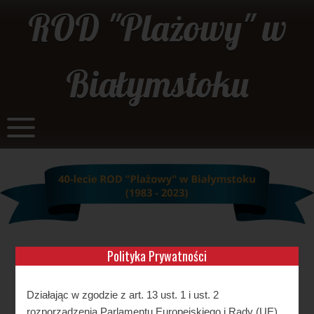
Skip
ROD "Plażowy" w
to
content
Białymstoku
Polityka Prywatności
Jak Się Gra W Pokera W Karty
Działając w zgodzie z art. 13 ust. 1 i ust. 2
rozporządzenia Parlamentu Europejskiego i Rady (UE)