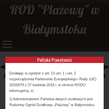
Skip
ROD "Plażowy" w
to
content
Białymstoku
Polityka Prywatności
Działając w zgodzie z art. 13 ust. 1 i ust. 2
rozporządzenia Parlamentu Europejskiego i Rady (UE)
2016/679 z 27 kwietnia 2016 r. w skrócie RODO
Jak Otrzymać Darmowe Spiny Bez
informujemy, iż:
Depozytu W Polsce
1) Administratorem Państwa danych osobowych jest
Rodzinny Ogród Działkowy „Plażowy” w Białymstoku.