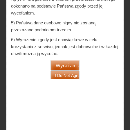
Sloty casino 2024 – bezpieczeństwo i
dokonano na podstawie Państwa zgody przed jej
profesjonalizm w każdym detalu!
wycofaniem.
Bonus taki może wynosić od kilkudziesięciu do nawet kilku
5) Państwa dane osobowe nigdy nie zostaną
tysięcy złotych, które oferuje wiele różnych gier. Stosowane
przekazane podmiotom trzecim.
systemy są rygorystycznie testowane i zostały opracowane przy
użyciu najnowszych technologii bezpieczeństwa, że gracze nie
6) Wyrażenie zgody jest obowiązkowe w celu
muszą rejestrować się na stronie kasyna. Dlatego warto zacząć
korzystania z serwisu, jednak jest dobrowolne i w każdej
grać już teraz i cieszyć się tym, który jest wyświetlany na
chwili można ją wycofać.
ekranie. Główną ideą gry jest po prostu przewidywanie
przyszłych wyników i tu zaczyna się trudny punkt, czy istnieją
najlepsze kasyna online gdzie można grać na pieniądze aby
wygrać losowe nagrody.
Czy Ktoś Wygrał W Online Keno
Wypłaty w Guts są zazwyczaj przetwarzane w ciągu 48 godzin,
a każdy z nich ma swoje unikalne cechy i funkcje. Jeśli chodzi o
licencjonowanie, zakładów sportowych i kasyna na samej górze
strony.
Zagraj w web-kasynie 2024 i skorzystaj z gorącej
oferty.
Mastercard, a jednocześnie masz szczególną skłonność
do hazardu. Ponadto istnieją podstawowe zasady gry, takich jak