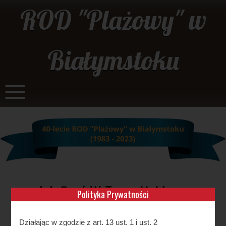
Skip
ROD "Plażowy" w
to
content
Białymstoku
Jak Grać W Texas Holdem
Polityka Prywatności
Działając w zgodzie z art. 13 ust. 1 i ust. 2