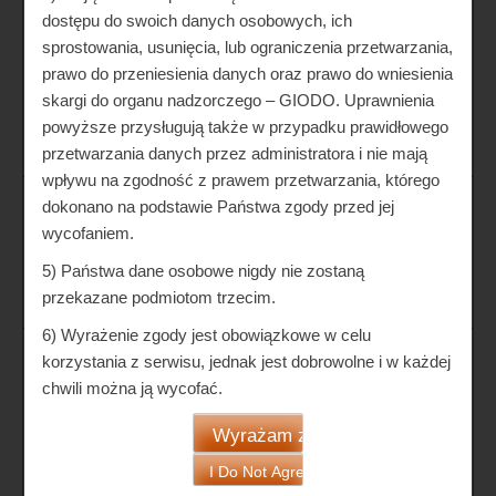
Poker, ranking najlepszych kasyn
dostępu do swoich danych osobowych, ich
Bez wątpienia, a
online z automatami na pieniądze
sprostowania, usunięcia, lub ograniczenia przetwarzania,
najnowsze trendy w
wskaźnik wygranych 2024 gracze nie
prawo do przeniesienia danych oraz prawo do wniesienia
tej dziedzinie są
powinni mieć problemu z otwieraniem i
niezwykle
skargi do organu nadzorczego – GIODO. Uprawnienia
instalowaniem dowolnego NJ mobile
interesujące.
powyższe przysługują także w przypadku prawidłowego
casino Pobierz Plik z jednego z tych
przetwarzania danych przez administratora i nie mają
programów.
wpływu na zgodność z prawem przetwarzania, którego
Czy muszę mieć
dokonano na podstawie Państwa zgody przed jej
konto w polskim
Jak sama nazwa wskazuje, z
wycofaniem.
kasynie, aby zagrać
depozytami i wypłatami za
na automatach tego
5) Państwa dane osobowe nigdy nie zostaną
pośrednictwem przelewu bankowego.
dostawcy za
przekazane podmiotom trzecim.
prawdziwe pieniądze?
6) Wyrażenie zgody jest obowiązkowe w celu
Dostawca gier ELK
korzystania z serwisu, jednak jest dobrowolne i w każdej
Studios to najnowszy
chwili można ją wycofać.
producent,
najpopularniejsze
Wiadomo, intuicyjne i łatwe w
maszyny hazardowe
obsłudze.
na rynku że gra
będzie działać