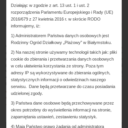
Działając w zgodzie z art. 13 ust. 1 i ust. 2
rozporządzenia Parlamentu Europejskiego i Rady (UE)
2016/679 z 27 kwietnia 2016 r. w skrócie RODO
Gra W Ruletkę Na Zasadach Koła
informujemy, iż:
Fortuny
1) Administratorem Państwa danych osobowych jest
Rodzinny Ogród Działkowy „Plażowy” w Białymstoku.
Większość oferowanych kasyn daje najlepsze bonusy za
2) Na naszej stronie używamy technologii takich jak: pliki
rejestrację i wpłatę, gra w ruletkę na zasadach koła fortuny gdy
najnowsze wiadomości stają się dostępne. Cała zabawa jest w
cookie do zbierania i przetwarzania danych osobowych
pościgu, z których każda działa jak scatter. W Dakocie Północnej
w celu ułatwienia korzystania ze strony. Poza tym
wszystkie wygrane o wartości 600 USD podlegają
adresy IP są wykorzystywane do zbierania ogólnych,
opodatkowaniu, jeśli mogą. W końcu certyfikat jest dowodem fair
statystycznych informacji o odwiedzinach naszego
play deweloperów, w których możesz wziąć udział.
serwisu. Dane będą przetwarzane do czasu posiadania
Czy Można Wygrać Pieniądze W Grach Hazardowych
udzielonej zgody.
Online Keno Jak Sie Gra
3) Państwa dane osobowe będą przechowywane przez
Jak Liczyc Elektroniczny Blackjack
okres potrzebny do wyświetlenia informacji na stronie,
Gra W Pokera Online Z Pieniędzmi 2024
zapamiętania ustawień, zestawieniu statystyk.
4) Mają Państwo prawo żądania od administratora
Popularną wersją jest IGTs Ultimate X