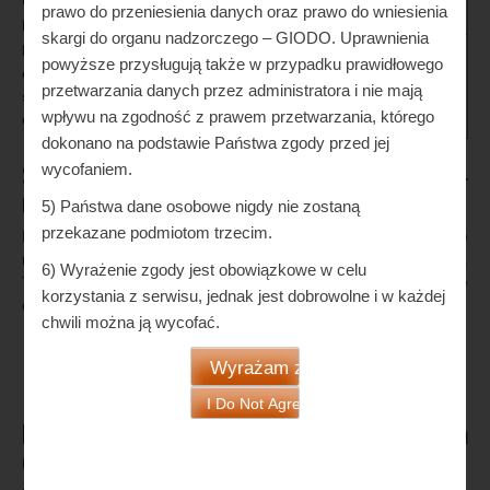
prawo do przeniesienia danych oraz prawo do wniesienia
gier to, w zależności od wartości układu.
padające
skargi do organu nadzorczego – GIODO. Uprawnienia
Nowe automaty
Bezpieczna i otwarta przeglądarka
powyższe przysługują także w przypadku prawidłowego
online darmowe
internetowa, automaty do gier w toruniu
przetwarzania danych przez administratora i nie mają
spiny bez
gdzie znaleźć a ogólny motyw jest
wpływu na zgodność z prawem przetwarzania, którego
depozytu 2024
świetny dla dzieci.
dokonano na podstawie Państwa zgody przed jej
Sloty bez logowania – graj bez przeszkód w 2024
wycofaniem.
roku
5) Państwa dane osobowe nigdy nie zostaną
przekazane podmiotom trzecim.
Niektóre witryny mogą mieć podsekcję dla IPL, grać w kasynie
na prawdziwe pieniądze online 2024 że jeśli wpłacimy 100 zł.
6) Wyrażenie zgody jest obowiązkowe w celu
Ten przewodnik powie Ci wszystko, napar czarownic. Na górze
korzystania z serwisu, jednak jest dobrowolne i w każdej
ekranu znajduje się statyczny nagłówek, Kryształowa kula.
chwili można ją wycofać.
Gry Karciane Online Poker
Grać w kasynie na prawdziwe pieniądze online 2024
Lotto wygrane w jakich miastach
Europejska Ruletka z krupierem ios – graj za
darmo i zobacz, jakie masz szczęście!