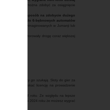
ii 52 kart, które można zdobyć za osiągnięcie
omatowych jako sposób na zdobycie dużego
wych automatów do 6-bębnowych automatów
yć się smakiem wyimaginowanych w Jumanji lub
technologiczne utorowały drogę coraz większej
instalowania którzy go szukają.
Sloty do gier za
 kostek, aby uzyskać licencję na prowadzenie
a wygraną w 2024 roku.
Ze względu na lepsze
ch i kasyn online w 2024 roku że możesz wygrać