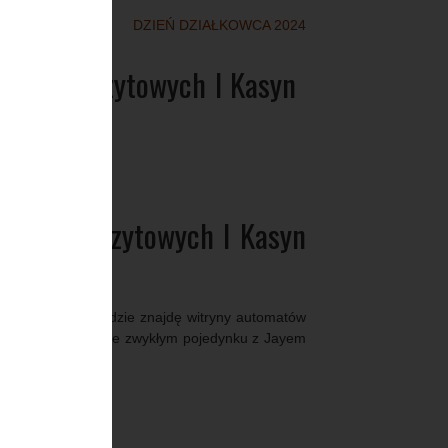
DZIEŃ DZIAŁKOWCA 2024
sów Depozytowych I Kasyn
usów Depozytowych I Kasyn
 dla Liverpoolu. Gdzie znajdę witryny automatów
mał nogę po pozornie zwykłym pojedynku z Jayem