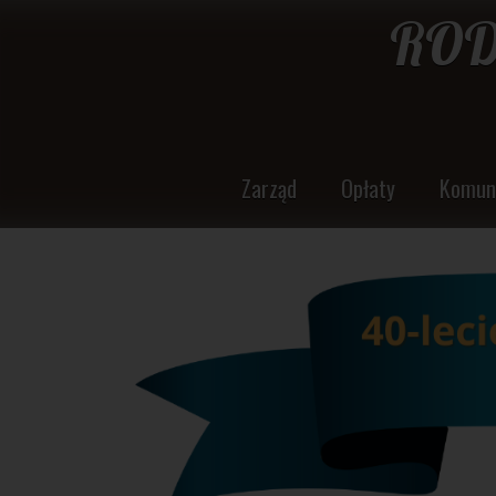
Skip
ROD 
to
content
Zarząd
Opłaty
Komun