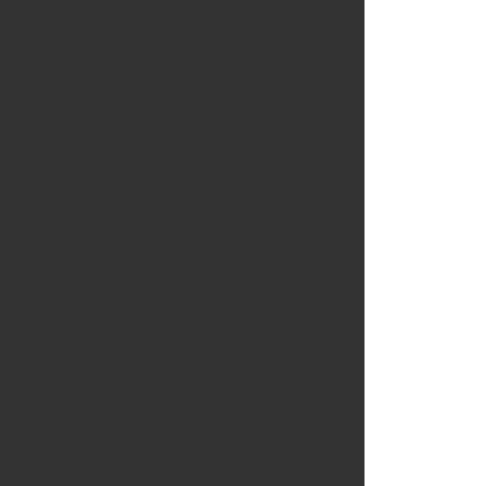
Gry O
Wspani
Zasady
Jak Dzi