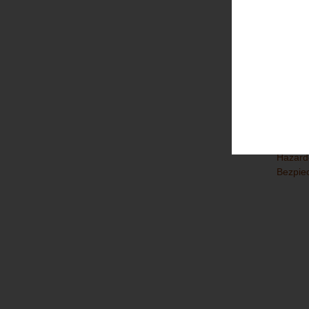
Dołącz
Wszyst
możesz 
gry jes
gracz m
Legal
Graj w
rozdań
Hazard
Bezpie