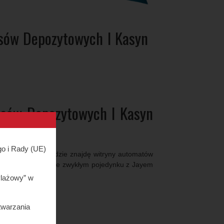
sów Depozytowych I Kasyn
usów Depozytowych I Kasyn
ego i Rady (UE)
 dla Liverpoolu. Gdzie znajdę witryny automatów
mał nogę po pozornie zwykłym pojedynku z Jayem
Plażowy” w
etwarzania