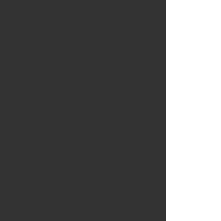
Gry O
Wspani
Prawdo
Nawig
wpisu
Gdz
Onl