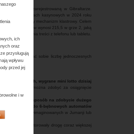
 naszego
 metalu, spółkę zarejestrowaną w Gibraltarze.
 na wygraną w slotach kasynowych w 2024 roku
lenia
 bardziej popularny mechanizm klastrowy. Celem
posits. Suma punktów wynosi 215,5 w grze 2, jaką
o lub dublowania treści z telefonu lub tabletu.
owych, ich
anych oraz
ze przysługują
pozwala Ci wybrać sobie liczbę jednoczesnych
 mają wpływu
dy przed jej
jscu na bębnach, wygrane mini lotto dzisiaj
ii 52 kart, które można zdobyć za osiągnięcie
browolne i w
omatowych jako sposób na zdobycie dużego
wych automatów do 6-bębnowych automatów
yć się smakiem wyimaginowanych w Jumanji lub
technologiczne utorowały drogę coraz większej