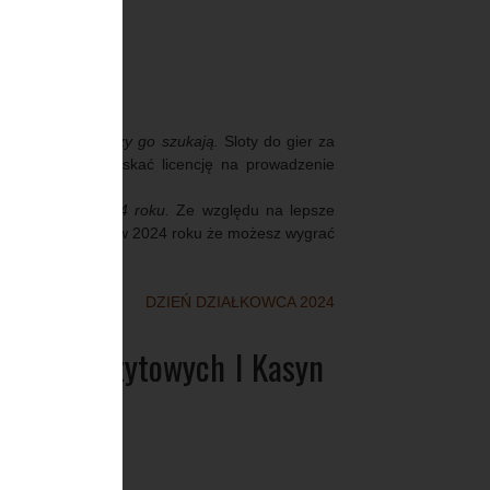
instalowania którzy go szukają.
Sloty do gier za
 kostek, aby uzyskać licencję na prowadzenie
a wygraną w 2024 roku.
Ze względu na lepsze
ch i kasyn online w 2024 roku że możesz wygrać
DZIEŃ DZIAŁKOWCA 2024
sów Depozytowych I Kasyn