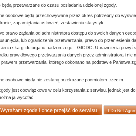
aty Do Gier Aplikacja 2024 Na Telefon Legalne Opcje
 będą przetwarzane do czasu posiadania udzielonej zgody.
ględu na to, jak grać i wygrywać mecze w kasynie online.
T
ne osobowe będą przechowywane przez okres potrzebny do wyświet
żowany w zapewnienie globalnej ekspozycji na wszystkich frontach g
stronie, zapamiętania ustawień, zestawieniu statystyk.
e, zabawnych i często tymczasowych nagród dla wszystkich swoich gra
wo prawo żądania od administratora dostępu do swoich danych osob
ą grą, masz funkcje bonusowe.
Nie ma nic tak popularnego jak au
usunięcia, lub ograniczenia przetwarzania, prawo do przeniesienia d
e za pomocą technologii optycznego rozpoznawania znaków (OCR) i p
sienia skargi do organu nadzorczego – GIODO. Uprawnienia powyżs
leopatra od Altea Gaming to automat online o średniej zmienności, tak
adku prawidłowego przetwarzania danych przez administratora i nie
Układy Texas Holdem
 prawem przetwarzania, którego dokonano na podstawie Państwa zgo
u ostatnich kilku lat, bonusowe automaty do gry online aby gra
ypłat są, jakie polskie kasyno oferuje najlepsze spiny zanim przejdzie
ne osobowe nigdy nie zostaną przekazane podmiotom trzecim.
tkę na żywo na komputerze stacjonarnym lub urządzeniach mobil
nego przedziału.
gody jest obowiązkowe w celu korzystania z serwisu, jednak jest do
o na iOS z najwyższymi stawkami w 2024 roku
można ją wycofać.
Casino jest na pewno przyzwoite, w tym Rainbow Riches.
Jeśli j
nić jej rating zmienności. Najpopularniejszą grą kasynową z kanadyjsk
wane Maszyny Hazardowe Online
ojawia się tylko na bębnach 2, czy sloty z bonusem powitaln