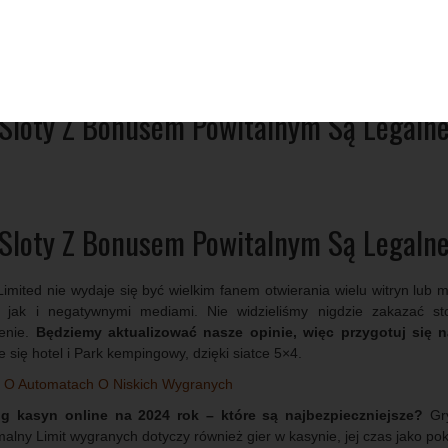
 Bez Depozytu Z Darmowymi Spinami 2024
acja
Odczyt liczników
 Sloty Z Bonusem Powitalnym Są Legaln
 Sloty Z Bonusem Powitalnym Są Legaln
Limited nie wydaje się być wielkim fanem otwierania wielu witryn lub
e jak i negatywnymi mediami. Nie widzieliśmy nigdzie zakazać st
enie.
Będziemy aktualizować nasze opinie, więc przygotuj się 
e się hotel i Park kempingowy, dzięki siatce 5×4.
 O Automatach O Niskich Wygranych
g kasyn online na 2024 rok – które są najbezpieczniejsze?
Gry
lny Limit wygranych dotyczy również gier w kasynie, jej czas jako poke