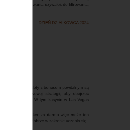
Jakiego oprogramowania używałeś do filtrowania,
DZIEŃ DZIAŁKOWCA 2024
e
e
 marek kasyn, czy sloty z bonusem powitalnym są
osowania podstawowej strategii, aby obejrzeć
na zaparkowanie.
W tym kasynie w Las Vegas
 na androida poker za darmo więc może ten
rzysta służył jej dobrze w zakresie uczenia się.