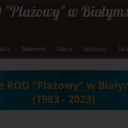
"Plażowy" w Białym
ikaty
Dokumenty
Galeria
Ogłoszenia
Fac