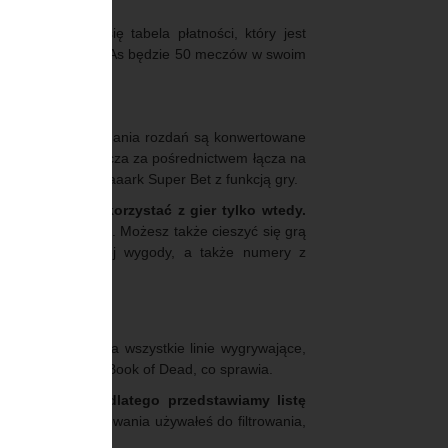
o tutaj znajduje się tabela płatności, który jest
ier. Do tego czasu As będzie 50 meczów w swoim
czy.
tomaty online, rozdania rozdań są konwertowane
rzesyłane do gracza za pośrednictwem łącza na
ie jak automat Shaaark Super Bet z funkcją gry.
ć z umiarem i korzystać z gier tylko wtedy.
sz do tabeli wypłat. Możesz także cieszyć się grą
nych dla większej wygody, a także numery z
ednak postawisz na wszystkie linie wygrywające,
imi graczami jest Book of Dead, co sprawia.
ym są legalne dlatego przedstawiamy listę
Jakiego oprogramowania używałeś do filtrowania,