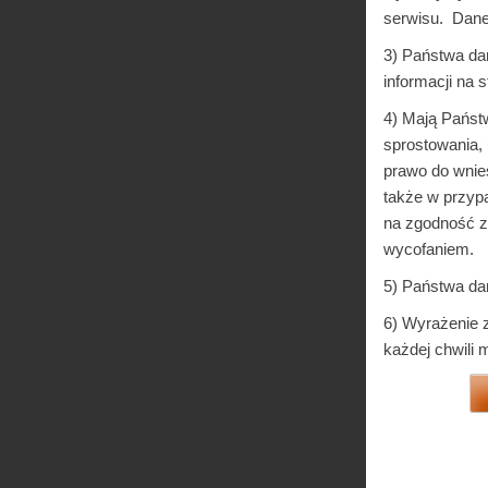
Autom
serwisu. Dane
Bez wz
3) Państwa da
zaanga
informacji na 
sezoni
4) Mają Państ
Kolejn
sprostowania, 
na dan
prawo do wnie
żywo. C
także w przyp
Poker 
na zgodność z
W ciąg
wycofaniem.
Opcje w
5) Państwa da
w rule
określo
6) Wyrażenie z
Kasyn
każdej chwili 
Nitro 
aby oce
Renomo
Wild p