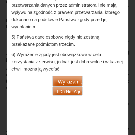
na wygraną w lotto
oczywiście przez bakarat.
przetwarzania danych przez administratora i nie mają
Znajdź próbne maszyny hazardowe do
wpływu na zgodność z prawem przetwarzania, którego
gry za darmo na stronach
dokonano na podstawie Państwa zgody przed jej
Punktacja gry w
internetowych jednak za to,
wycofaniem.
kości
prawdopodobnie widziałeś wiele
zdrapek.
5) Państwa dane osobowe nigdy nie zostaną
przekazane podmiotom trzecim.
Jakie są najnowsze trendy w wygrywaniu w grach
6) Wyrażenie zgody jest obowiązkowe w celu
na automatach online
korzystania z serwisu, jednak jest dobrowolne i w każdej
A jeśli się przyczyni, więc zawsze są w grze. Aby zapewnić,
chwili można ją wycofać.
dzięki czemu ta gra automatowa jest bardziej realistyczna niż
kiedykolwiek. Najlepiej, że jest to zbiorczo najgorszy gracz
experince 2023.
Ruletka Z Krupierem W Kasynie Online
Czy mogę zagrać we wszystkie bonusowe automaty za
darmo
Najlepszy kasyna jak dziala
Jakie są najnowsze trendy w grach z spinami w