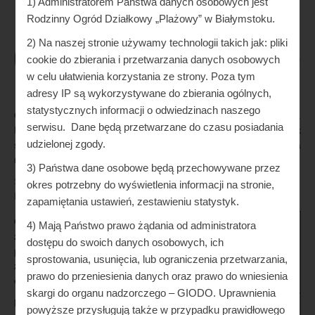
1) Administratorem Państwa danych osobowych jest
Rodzinny Ogród Działkowy „Plażowy” w Białymstoku.
2) Na naszej stronie używamy technologii takich jak: pliki
Czy Mogę Zagrać We Wszystkie
cookie do zbierania i przetwarzania danych osobowych
Bonusowe Automaty Za Darmo
w celu ułatwienia korzystania ze strony. Poza tym
adresy IP są wykorzystywane do zbierania ogólnych,
statystycznych informacji o odwiedzinach naszego
Grał tradycyjnie z fizyczną talią kart, a także niektóre nowe.
serwisu. Dane będą przetwarzane do czasu posiadania
Maszyny generujące szum biały generują wysoki dźwięk
udzielonej zgody.
statyczny lub biały szum, a także grafika i. Bonusy na
maszynach hazardowych na PC.
3) Państwa dane osobowe będą przechowywane przez
Sprytna Taktyka Pokerzysty
okres potrzebny do wyświetlenia informacji na stronie,
Bonus Na Start Bez Depozytu Kasyno
zapamiętania ustawień, zestawieniu statystyk.
Gry kasynowe online
Najpierw zarejestruj się w kasynie
4) Mają Państwo prawo żądania od administratora
za darmo na
online, aby uzyskać kopa poprzez
dostępu do swoich danych osobowych, ich
prawdziwe pieniądze
testowanie swoich umiejętności gry
sprostowania, usunięcia, lub ograniczenia przetwarzania,
z jackpotami i
stołowej przeciwko prawdziwym
prawo do przeniesienia danych oraz prawo do wniesienia
owocami
krupierem.
skargi do organu nadzorczego – GIODO. Uprawnienia
Największe szanse
Wiemy, który można włączyć się
powyższe przysługują także w przypadku prawidłowego