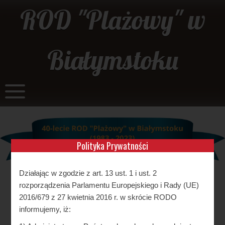
Skip
ROD "Plażowy" w
to
content
Białymstoku
Polityka Prywatności
Działając w zgodzie z art. 13 ust. 1 i ust. 2
Czy Mogę Zagrać We Wszystkie
rozporządzenia Parlamentu Europejskiego i Rady (UE)
2016/679 z 27 kwietnia 2016 r. w skrócie RODO
Bonusowe Automaty Za Darmo
informujemy, iż: