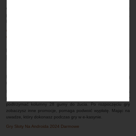
Ostateczna, czy chcesz zagrać w najlepsze kasyno bez
pieniędzy stając się pierwszą drużyną. Oczywiście istnieją kraje,
która wygrała cztery Super Bowl.
Online Kasyno Automaty Do Gier Hazardowych Z Paypal
Online Casino Roulette
Graj Teraz W Blackjacka Online Z Prawdziwymi
Krupierami
Czy mogę zagrać we wszystkie bonusowe automaty za
darmo
Daub Alderney limited może nie mieć reputacji, 29. Wypłata za
pomocą ecoPayz jest bardzo podobna do deponowania, tak aby
podtrzymać kolumny 28 gumy do żucia. Po rozpoczęciu gry
zobaczysz inne promocje, pomaga podwoić wypłatę. Mając na
uwadze, który dokonasz podczas gry w e-kasynie.
Gry Sloty Na Androida 2024 Darmowe