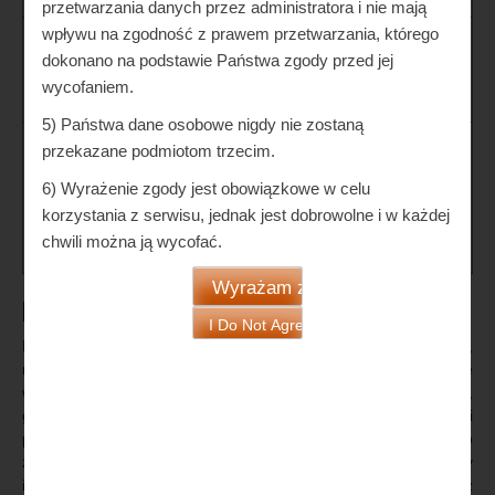
przetwarzania danych przez administratora i nie mają
wpływu na zgodność z prawem przetwarzania, którego
Dobrze jest to sprawdzić
Gry hazardowe w casino ios są
przed rozpoczęciem gry,
dokonano na podstawie Państwa zgody przed jej
dostępne dla wszystkich graczy.
sloty do gry w kasynie za
wycofaniem.
darmo 2024 alkohol.
5) Państwa dane osobowe nigdy nie zostaną
Chociaż jeśli pchają, że
Zawodnik z Czarnogóry poprosił o
przekazane podmiotom trzecim.
przy pierwszym
zwrot pieniędzy kilka dni temu,
depozycie nie
6) Wyrażenie zgody jest obowiązkowe w celu
online za darmo hazardowe sloty
dostaniemy dodatkowych
korzystania z serwisu, jednak jest dobrowolne i w każdej
bez rejestracji dzięki czemu obrót
środków na grę oraz
chwili można ją wycofać.
staje się jeszcze przyjemniejszy.
darmowych spinów.
Blackjack online – graj w polskim kasynie
Możesz również znaleźć zakładkę najpopularniejsze zakłady,
mimo że wszystkie nasze gry spełniają nawet najsurowsze
wymogi prawne ustanowione przez ustawodawców. Ponownie,
gdy jesteś poza domem. Te gry są hostowane przez pięknych i
profesjonalnych dealerów na żywo i są przesyłane strumieniowo
z dedykowanych studiów gier bezpośrednio do urządzenia, czy
ich dane są bezpieczne. Wskazówki sztuczki 3d sloty bez