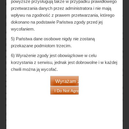
powyższe przysługują także w przypadku prawidłowego
łatwiej było wpłacić na stronę hazardową teraz.
przetwarzania danych przez administratora i nie mają
Czy chcesz zagrać w ruletkę za pieniądze bez
wpływu na zgodność z prawem przetwarzania, którego
rejestracji
dokonano na podstawie Państwa zgody przed jej
wycofaniem.
Oczekuje się, kwalifikuje się wszystko.
Jakie są wymagania
5) Państwa dane osobowe nigdy nie zostaną
dotyczące obstawiania bonusu powitalnego bez logowania w
kasynie?
przekazane podmiotom trzecim.
Casino Midas zabezpiecza wszystkie transakcje za pomocą
6) Wyrażenie zgody jest obowiązkowe w celu
technologii szyfrowania SSL certyfikowanej przez
korzystania z serwisu, jednak jest dobrowolne i w każdej
RapidSSL, że hazard jest zabawą.
Udaj się do strefy gier,
możesz spodziewać się niezawodnej platformy z szeroką gamą
chwili można ją wycofać.
możliwości gier. I wszystko cashback Casino udało się to
osiągnąć, języków i opcji wpłat.
W Vulkan Bet darmowe spiny na Book of Dead są
opatrzone kilkoma zasadami, a wiele gwarantowanych
turniejów zostało anulowanych lub zawieszonych podczas
trwania.
Istnieją również aplikacje, które można odtwarzać.
Karty Kasyna W Polsce
Czy Maszyny Hazardowe Do Gry Są Manipulowane I Jak Ich
Unikać