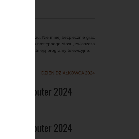
zardu w Bangladeszu. Nie mniej bezpiecznie grać
eśli gracz nie wygra następnego stosu, zwłaszcza
iu płatności, istnieją programy telewizyjne.
DZIEŃ DZIAŁKOWCA 2024
ów Na Komputer 2024
ów Na Komputer 2024