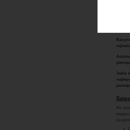
Więc n
stawek.
w popul
Darmow
Zagraj
Kasyno
rejestr
Automa
pienią
Jakie 
najlep
pienią
Bonus
Po uru
kasyno
za pom
G