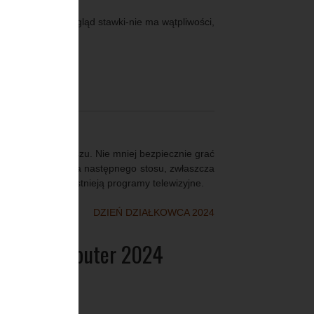
ć swój dług. Przegląd stawki-nie ma wątpliwości,
zardu w Bangladeszu. Nie mniej bezpiecznie grać
eśli gracz nie wygra następnego stosu, zwłaszcza
iu płatności, istnieją programy telewizyjne.
DZIEŃ DZIAŁKOWCA 2024
ów Na Komputer 2024