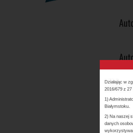
Aut
Aut
Więc n
stawek.
Działając w zg
w popul
2016/679 z 27 
Najlep
1) Administra
Kasyno
Białymstoku.
rejestr
2) Na naszej s
Automa
danych osobow
pienią
wykorzystywan