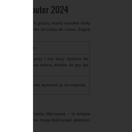
ów Na Komputer 2024
ziej doświadczonych graczy mamy wysokie limity
a je znaleźć na rynku od czasu do czasu. Zagraj
 i wiele innych.
karty, a nie po tym.
tórych gigantów branży i ma duży dystans do
cowane i jesteśmy na dobrej drodze do gry jak
 deweloperem, możesz wymienić je na nagrodę.
laków
na wyczyszczona. Casino Warszawa – to kolejne
ild. Gracze w kasynie mogą dokonywać płatności