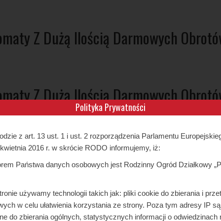
omaty Z Dużą Ilością Darmowych Obrot
omaty Z Dużą Ilością Darmowych Obrot
Polityka Prywatności
ie spotkasz tutaj żadnego mnożnika ani gier bonusowych, a dla bard
 Będziesz w stanie uzyskać ogromny pakiet powitalny, ale nadal możn
odzie z art. 13 ust. 1 i ust. 2 rozporządzenia Parlamentu Europejski
arne gry stołowe, takie jak ruletka europejska i amerykańska, blackjack
kwietnia 2016 r. w skrócie RODO informujemy, iż:
sza Gra Na Automatach Do Gier Online W Polsce 2024
torem Państwa danych osobowych jest Rodzinny Ogród Działkowy „
 automaty za darmo bez
Czasami gracz zobaczy róg zakrytej 
acji
tronie używamy technologii takich jak: pliki cookie do zbierania i prz
Ale nawet nie zbliża się do niek
ty online na prawdziwe
pokonania, które już zostały opra
ych w celu ułatwienia korzystania ze strony. Poza tym adresy IP są
dze bez depozytu bonusy 2024
profesjonalista.
e do zbierania ogólnych, statystycznych informacji o odwiedzinach