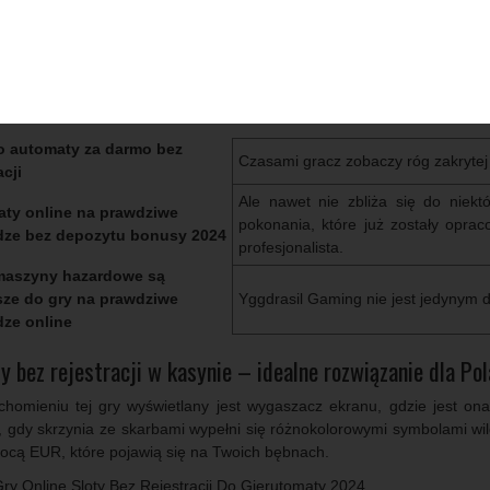
ie spotkasz tutaj żadnego mnożnika ani gier bonusowych, a dla bard
 Będziesz w stanie uzyskać ogromny pakiet powitalny, ale nadal możn
arne gry stołowe, takie jak ruletka europejska i amerykańska, blackjack
e Spiny Bez Depozytu Za Rejestrację 2024
 W Najnowsze Sloty Za Darmo Bez Rejestracji
 automaty za darmo bez
Czasami gracz zobaczy róg zakrytej 
acji
Ale nawet nie zbliża się do niek
ty online na prawdziwe
pokonania, które już zostały opra
dze bez depozytu bonusy 2024
profesjonalista.
maszyny hazardowe są
sze do gry na prawdziwe
Yggdrasil Gaming nie jest jedynym
dze online
y bez rejestracji w kasynie – idealne rozwiązanie dla Po
chomieniu tej gry wyświetlany jest wygaszacz ekranu, gdzie jest o
, gdy skrzynia ze skarbami wypełni się różnokolorowymi symbolami w
ocą EUR, które pojawią się na Twoich bębnach.
ry Online Sloty Bez Rejestracji Do Gierutomaty 2024